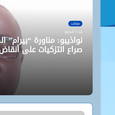
أقرأ التالي
مقالات
منذ 3 أسابيع
نواذيبو: مناورة “بيرام” ال
صراع التزكيات على أنقاض
“الإنصاف” المتصدع / ذ. أ
حبيب صو