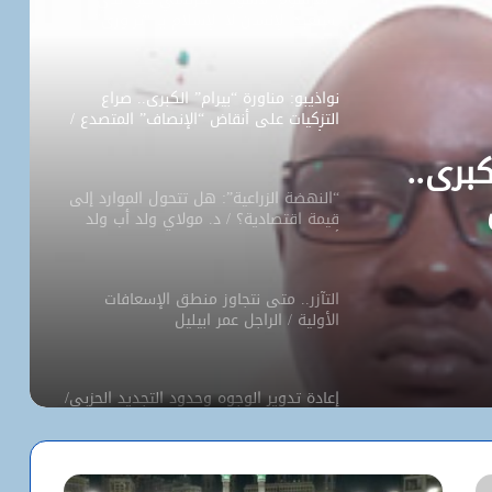
استعبد الإنسان لا الإسلام يا “تراوري”
نواذيبو: مناورة “بيرام” الكبرى.. صراع
التزكيات على أنقاض “الإنصاف” المتصدع /
ذ. أحمد حبيب صو
كبرى..
“النهضة الزراعية”: هل تتحول الموارد إلى
قيمة اقتصادية؟ / د. مولاي ولد أب ولد
حمد
أكيك
التآزر.. متى نتجاوز منطق الإسعافات
الأولية / الراجل عمر ابيليل
إعادة تدوير الوجوه وحدود التجديد الحزبي/
محمد لحظانه