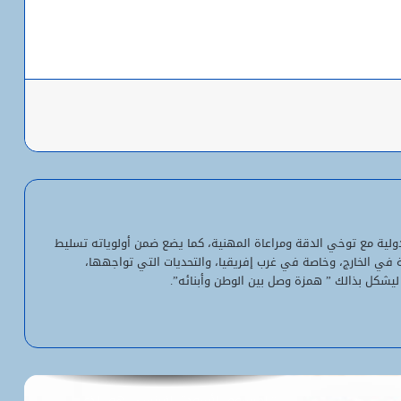
ست سنوات من التعثر… متى سينطلق
الحوار؟- محمد الأمين الفاضل
شرائك النقل عبر التطبقات بين استنزاف
باعة
جيوب الشباب والتلاعب بالأسعار في ظل
غياب الرقابة
الجيش الموريتاني من “لمغيطي” إلى
“كتول”.. تحديات ومواجهات / محمد
محمود أبو المعالي
لدولية مع توخي الدقة ومراعاة المهنية، كما يضع ضمن أولوياته تسليط
العلاقة مع مالي: موريتانيا بين مقتضيات
ية في الخارج، وخاصة في غرب إفريقيا، والتحديات التي تواجهها،
الصبر ومتطلبات الحزم / عالي ولد أعليوت
ليشكل بذالك ” همزة وصل بين الوطن وأبنائه”.
ماذا تريد حكومة مالي؟ / ديدي ولد امحمد
“المرسوم الأسود” الفرنسي هو الذي