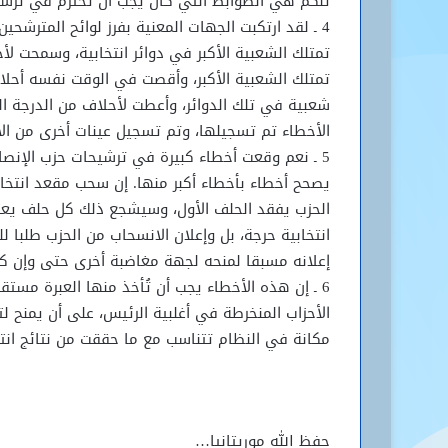
تلكم هي الضوابط التي كان يجب أن تحترم في ترشيح
4 ـ لقد ارتكبت الجهات المعنية بفرز لوائح المترش
تمتلك الشعبية الأكبر في دوائر انتخابية، وسمحت لأح
تمتلك الشعبية الأكبر، وأقصت في الوقت نفسه أحلاف
شعبية في تلك الدوائر، وأعطت لأحلاف من الدرجة الث
الأخطاء تم تسجيلها، وتم تسجيل عينات أخرى من ال
5 ـ نعم وقعت أخطاء كبيرة في ترشيحات حزب الإنصا
يصحح أخطاء بأخطاء أكبر منها. إن سحب مقعد انت
الحزب يفقد الحلف الأول، وسيشجع ذلك كل حلف يعت
انتخابية حرجة، بل وإعلان الانسحاب من الحزب طلبا 
إعلانه مسبقا لمنحه لجهة مغاضبة أخرى حتى وإن ك
6 ـ إن هذه الأخطاء يجب أن تُأخذ منها العبرة مست
الأحزاب المنخرطة في أغلبية الرئيس، على أن يمنح لت
مكانة في النظام تتناسب مع ما حققت من نتائج انتخ
حفظ الله موريتانيا…