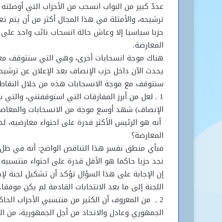
عددٌ كبير من النواب انسحب من الأحزاب التي أوصلته إ
ترشيحه، والأمثلة في هذا المجال أكثر من أن يتم ت
حزبا سياسيا إلا وعاش حالة انسحاب نائب واحد على ا
المعارضة.
هناك موجة انسحابات أخرى، وهي التي سنتوقف معه
يحدث الآن داخل حزب الإنصاف بعد الإعلان عن ترشيحاته ل
سنتوقف مع موجة الانسحابات هذه من خلال النقاط ا
1 ـ لعل من أبرز المفارقات التي استوقفتني، والت
الإنصاف) شهد أوسع موجة من الانسحابات والمغاضبا
أنه هو الرئيس الأكثر قدرة على احتواء معارضيه، لد
المعارضة؟
فبأي منطق نفسر هذا التناقض الواضح: أنه في ظل حك
نجد حزبا حاكما هو الأقل قدرة على احتواء منتسبيه 
إن الإجابة على هذا السؤال تؤكد أن تشكيل لجنة ل
اللجنة إلى ما بعد الانتخابات القادمة لم يكن موفقا.
2 ـ من المعروف أن الكثير من منتسبي الأحزاب الحاك
الجمهوري وعادل والاتحاد من أجل الجمهورية، من ال