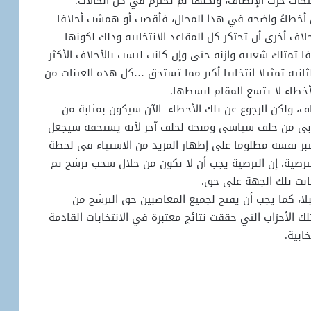
ات حزب الإنصاف، ولكنها لم تحترم في كل الحالات.
حين أخطاءً واضحة في هذا المجال، فأقصت أو همشت أحلافا
لاف أخرى أن تحتكر كل المقاعد الانتخابية وذلك لكونها
ا تمتلك شعبية وازنة حتى وإن كانت ليست بالأحلاف الأكثر
انية تمثيلا انتخابيا أكبر مما تستحق …كل هذه العينات من
أخطاء لا يتسع المقام لبسطها.
ف، ولكن الرجوع عن تلك الأخطاء الآن سيكون بمثابة من
خابي من حلف سياسي ومنحه لحلف آخر لأنه يستحقه سيجعل
بر نفسه مظلوما على إظهار المزيد من الاستياء في لحظة
للترضية. إن الترضية يجب أن لا تكون من خلال سحب ترشح تم
انت تلك الجهة على حق.
قبلا، كما يجب أن يفتح لجميع المغاضبين حق الترشح من
لك الأحزاب التي حققت نتائج معتبرة في الانتخابات القادمة
ابية.