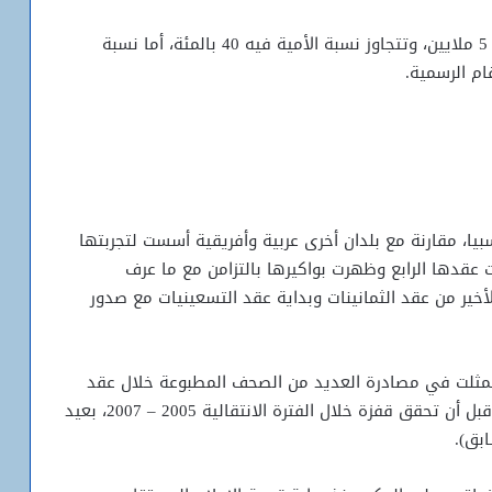
نجد هذا الأرقام (3) في بلد لا يصل عدد سكانه إلى 5 ملايين، وتتجاوز نسبة الأمية فيه 40 بالمئة، أما نسبة
بيا، مقارنة مع بلدان أخرى عربية وأفريقية أسست لتجربتها
ت عقدها الرابع وظهرت بواكيرها بالتزامن مع ما عرف
خير من عقد الثمانينات وبداية عقد التسعينيات مع صدور
تمثلت في مصادرة العديد من الصحف المطبوعة خلال عقد
التسعينات، والنصف الأول من عقد الألفية الجديدة، قبل أن تحقق قفزة خلال الفترة الانتقالية 2005 – 2007، بعيد
بق).