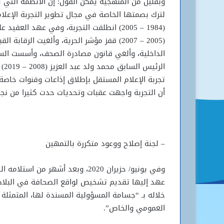
وبقليل من المنهجية يمكن القول: إن الأنظمة التي 
لترك بصمتها الخاصة في مجال تطوير التجربة الإعل
(1984 – 2005) انطلقت التجربة، وفي عهد ال
(2005 – 2007) قفز مؤشر الحرية، وألغيت الر
الداخلية، وألغي قانون مصادرة الصحف، وأسست السل
الر
تجربة الإعلام المستقل بإطلاق إذاعات وقنوات خاصة،
أن التجربة واجهت عقبات وتحديات حدت كثيرا من نجاح
– لجنة إصلاح ووعود متكررة بالتمهين
عهد إليها تقديم تشخيص لواقع الصحافة في البلاد، 
خلاله بـ “جسامة المسؤولية المسندة لها، المتمثل
العمومي والخاص”.