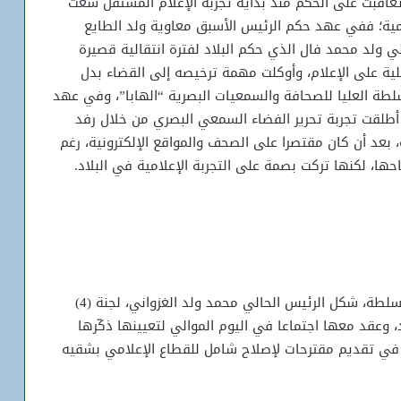
تعاقبت على الحكم منذ بداية تجربة الإعلام المستقل سعت
امية؛ ففي عهد حكم الرئيس الأسبق معاوية ولد الطايع
عقيد علي ولد محمد فال الذي حكم البلاد لفترة انتقالية قصيرة
قابة القبلية على الإعلام، وأوكلت مهمة ترخيصه إلى القضاء بدل
طة العليا للصحافة والسمعيات البصرية “الهابا”، وفي عهد
ئيس السابق محمد ولد عبد العزيز (2008 – 2019) أطلقت تجربة تحرير الفضاء السمعي البصري من خلال رفد
 بعد أن كان مقتصرا على الصحف والمواقع الإلكترونية، رغم
ها، لكنها تركت بصمة على التجربة الإعلامية في البلاد.
وفي يونيو/ حزيران 2020، وبعد أشهر من استلامه السلطة، شكل الرئيس الحالي محمد ولد الغزواني، لجنة (4)
وعقد معها اجتماعا في اليوم الموالي لتعيينها ذكّرها
ة في تقديم مقترحات لإصلاح شامل للقطاع الإعلامي بشقيه