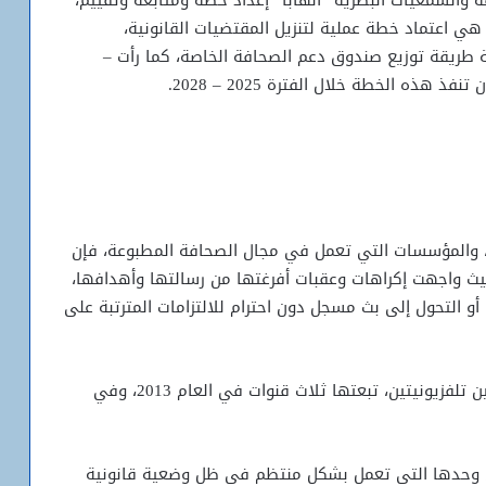
ة والسمعيات البصرية “الهابا” إعداد خطة ومتابعة وتقييم،
 هي اعتماد خطة عملية لتنزيل المقتضيات القانونية،
 طريقة توزيع صندوق دعم الصحافة الخاصة، كما رأت –
هذه الخطة خلال الفترة 2025 – 2028.
د، والمؤسسات التي تعمل في مجال الصحافة المطبوعة، فإن
يث واجهت إكراهات وعقبات أفرغتها من رسالتها وأهدافها،
 التحول إلى بث مسجل دون احترام للالتزامات المترتبة على
بدأت التجربة 2011 عبر الترخيص لخمس إذاعات وقناتين تلفزيونيتين، تبعتها ثلاث قنوات في العام 2013، وفي
ة هي وحدها التي تعمل بشكل منتظم في ظل وضعية قانونية