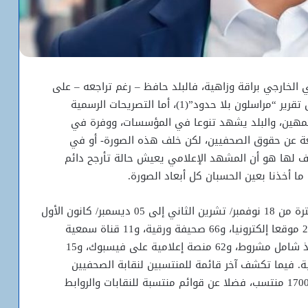
الخارجي براقة وزاهية، فالبلد حافظ – رغم تراجعه – على
تصدر العالم العربي في مجال الحريات الصحفية وفق تقرير “مراسلون بلا حدود”(1)، أما التصريحات الرسمية
هين، والبلد يشهد تنوعا في المؤسسات، ووفرة في
فعة عن حقوق الصحفيين، لكن خلف هذه الصورة- أو في
 لها هو أن المشهد الإعلامي يعيش حالة تأرجح دائم
ما أخذنا بعين الحسبان كل أبعاد الصورة.
وفق آخر مسح (2) – أعدته السلطات – أنجز خلال الفترة من 18 نوفمبر/ تشرين الثاني إلى 05 ديسمبر/ كانون الأول
2025، أظهر وجود 4 مؤسسات إعلامية عمومية، و250 موقعا إلكترونيا، و66 صحيفة ورقية، و11 قناة سمعية
بصرية، و10 مراسلين دوليين، و4 ممثلين لوكالات نفاذ شامل مشروط، و62 منصة إعلامية على فيسبوك، و15
هيئة أو رابطة صحفية. فيما تكشف آخر قائمة للمنتسبين لنقابة الصحفيين
الموريتانيين (كبرى النقابات المهنية) وجود أكثر من 1700 منتسب، فضلا عن قوائم منتسبة للنقابات والروابط