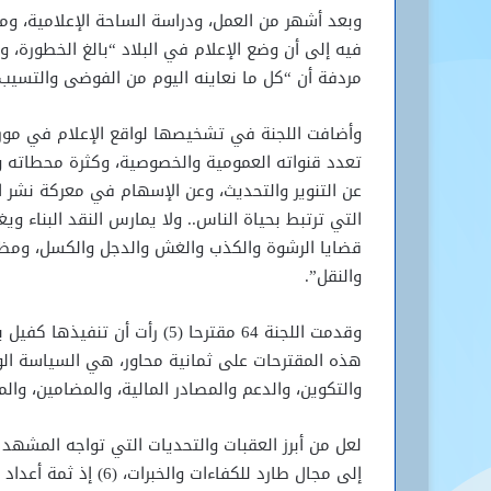
وبعد أشهر من العمل، ودراسة الساحة الإعلامية، ومقا
فيه إلى أن وضع الإعلام في البلاد “بالغ الخطورة، و
مردفة أن “كل ما نعاينه اليوم من الفوضى والتسيب و
وأضافت اللجنة في تشخيصها لواقع الإعلام في موريت
تعدد قنواته العمومية والخصوصية، وكثرة محطاته وم
عن التنوير والتحديث، وعن الإسهام في معركة نشر الع
التي ترتبط بحياة الناس.. ولا يمارس النقد البناء 
قضايا الرشوة والكذب والغش والدجل والكسل، ومظ
والنقل”.
وقدمت اللجنة 64 مقترحا (5) رأت
هذه المقترحات على ثمانية محاور، هي السياسة الوطن
والتكوين، والدعم والمصادر المالية، والمضامين، والم
لعل من أبرز العقبات والتحديات التي تواجه المشهد 
إلى مجال طارد للكفاءا