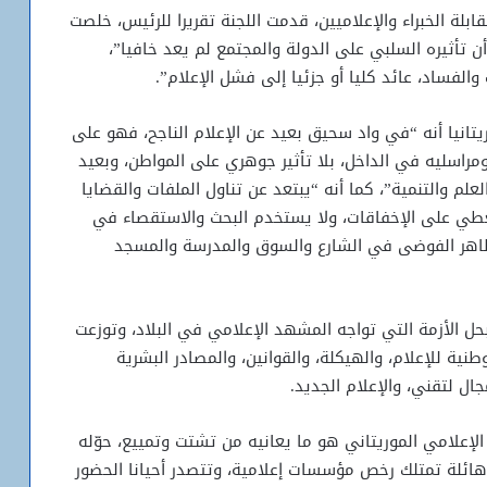
بلة الخبراء والإعلاميين، قدمت اللجنة تقريرا للرئيس، خلصت
أن تأثيره السلبي على الدولة والمجتمع لم يعد خافيا”،
الفساد، عائد كليا أو جزئيا إلى فشل الإعلام”.
انيا أنه “في واد سحيق بعيد عن الإعلام الناجح، فهو على
راسليه في الداخل، بلا تأثير جوهري على المواطن، وبعيد
لم والتنمية”، كما أنه “يبتعد عن تناول الملفات والقضايا
ويغطي على الإخفاقات، ولا يستخدم البحث والاستقصاء في
اهر الفوضى في الشارع والسوق والمدرسة والمسجد
 أن تنفيذها كفيل بحل الأزمة التي تواجه المشهد الإعلامي في البلاد، وتوزعت
ية للإعلام، والهيكلة، والقوانين، والمصادر البشرية
جال لتقني، والإعلام الجديد.
الإعلامي الموريتاني هو ما يعانيه من تشتت وتمييع، حوّله
ت والخبرات، (6) إذ ثمة أعداد هائلة تمتلك رخص مؤسسات إعلامية، وتتصدر أحيانا الحضور