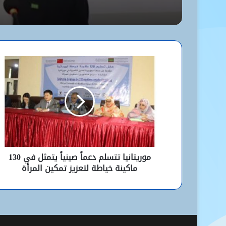
موريتانيا تتسلم دعماً صينياً يتمثل في 130
ماكينة خياطة لتعزيز تمكين المرأة