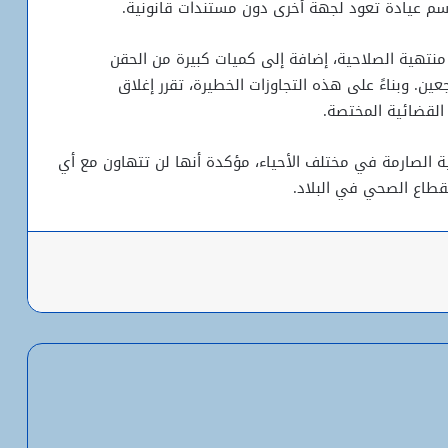
 اسم عيادة تعود لجهة أخرى دون مستندات قانونية.
نتهية الصلاحية، إضافة إلى كميات كبيرة من الحقن
عين. وبناءً على هذه التجاوزات الخطيرة، تقرر إغلاق
 القضائية المختصة.
ة الصارمة في مختلف الأحياء، مؤكدة أنها لن تتهاون مع أي
قطاع الصحي في البلاد.
باعة
شبكة التساقطات المطرية في ولايتي
الحوض الشرقي وكوركول (الجمعة)
ولد أجاي: الإصلاحات الاقتصادية خلال الـ7
سنوات الماضية أرست أسساً لاقتصاد أكثر
استقلالية وسيادة