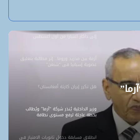
“بنكيلي” يتصدر خدمات الدفع الإلكتروني
بـ1.1 مليون معاملة يومياً
السفارة الأمريكية تحيل طلبات التأشيرة
إلى داكار اعتباراً من أول أغسطس
أزمة بين مدريد وروما.. إثر مطالبة بتعليق
عضوية إسبانيا في “شنغن”
آرما”
هل تكرر إيران كارثة أفغانستان؟
وزير الداخلية يُنذر شركة “آرما” ويُطالب
بخطة عاجلة لرفع مستوى نظافة
نواكشوط
انطلاق مسابقة دخول ثانويات الامتياز في