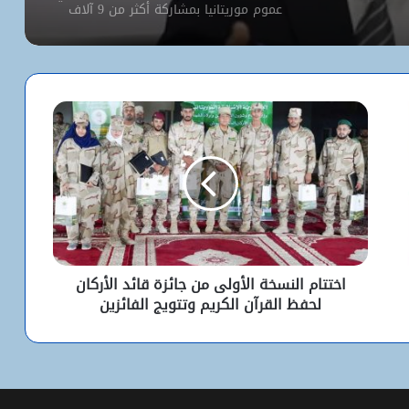
عموم موريتانيا بمشاركة أكثر من 9 آلاف
مترشح
كيف استخدم الاحتلال سلاح الإبعاد للتفرد
بالأقصى؟
البيت الأبيض يفتح أخطر ملفات كورونا..
ماذا حدث داخل مختبر ووهان؟
شبكة التساقطات المطرية في ولايتي
الحوض الشرقي وكوركول (الجمعة)
اختتام النسخة الأولى من جائزة قائد الأركان
لحفظ القرآن الكريم وتتويج الفائزين
ولد أجاي: الإصلاحات الاقتصادية خلال الـ7
سنوات الماضية أرست أسساً لاقتصاد أكثر
استقلالية وسيادة
“بنكيلي” يتصدر خدمات الدفع الإلكتروني