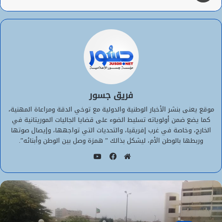
فريق جسور
موقع يعنى بنشر الأخبار الوطنية والدولية مع توخي الدقة ومراعاة المهنية،
كما يضع ضمن أولوياته تسليط الضوء على قضايا الجاليات الموريتانية في
الخارج، وخاصة في غرب إفريقيا، والتحديات التي تواجهها، وإيصال صوتها
وربطها بالوطن الأم، ليشكل بذالك ” همزة وصل بين الوطن وأبنائه”.
يوتيوب
موقع
فيسبوك
الويب