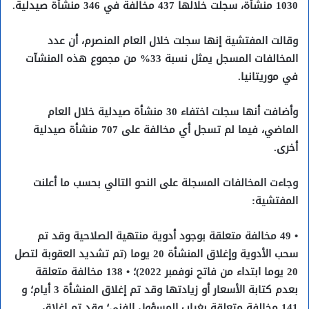
1030 منشأة، سجلت خلالها 437 مخالفة في 346 منشأة صيدلية.
وقالت المفتشية إنها سجلت خلال العام المنصرم، أن عدد
المخالفات المسجل يمثل نسبة 33% من مجموع هذه المنشآت
في موريتانيا.
وأضافت أنها سجلت اختفاء 30 منشأة صيدلية خلال العام
الماضي، فيما لم تسجل أي مخالفة على 707 منشأة صيدلية
أخرى.
وجاءت المخالفات المسجلة على النحو التالي بحسب ما أعلنت
المفتشية:
• 49 مخالفة متعلقة بوجود أدوية منتهية الصلاحية وقد تم
سحب الأدوية وإغلاق المنشأة 20 يوما (تم تشديد العقوبة لتصل
20 يوما ابتداء من فاتح نوفمبر 2022)؛ • 138 مخالفة متعلقة
بعدم كتابة الأسعار أو زيادتها وقد تم إغلاق المنشأة 3 أيام؛ و
141 مخالفة متعلقة بغياب المسؤول الفني؛ وقد تم إغلاق