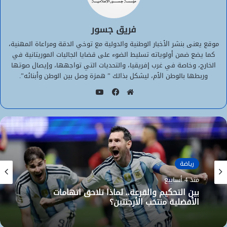
فريق جسور
موقع يعنى بنشر الأخبار الوطنية والدولية مع توخي الدقة ومراعاة المهنية،
كما يضع ضمن أولوياته تسليط الضوء على قضايا الجاليات الموريتانية في
الخارج، وخاصة في غرب إفريقيا، والتحديات التي تواجهها، وإيصال صوتها
وربطها بالوطن الأم، ليشكل بذالك ” همزة وصل بين الوطن وأبنائه”.
يوتيوب
موقع
فيسبوك
الويب
رياضة
رياضة
يوليو 7, 2026
منذ 4 أسابيع
تقدم مصري وريمونتادا أرجنتينة.. 6 أسباب أضاعت
على الفراعنة أكبر مفاجآت مونديال 2026