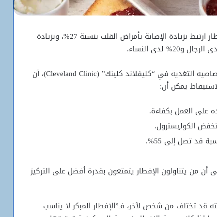
أظهرت دراسة نشرت عام 2023 أن تجاهل وجبة الإفطار ارتبط بزيادة الإصابة بأمراض القلب بنسبة 27%، وبزيادة
واستنادا إلى عدة دراسات، توضح بيث تشيروني، اختصاصية التغذية في “كليفلاند كلينك” (Cleveland Clinic)، أن
استيقاظ يمكن أن:
ه على العمل بكفاءة.
تخفض الكوليسترول.
ة قد تصل إلى 55%.
لى أن من يتناولون الإفطار يتمتعون بقدرة أفضل على التركيز
ته قد تختلف من شخص لآخر، فـ”الإفطار المبكر لا يناسب