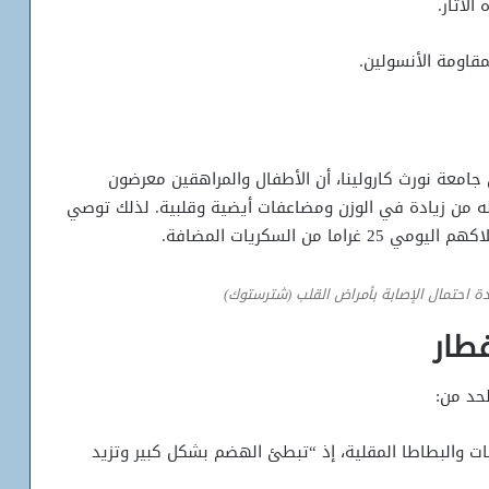
لآثار.
مقاومة الأنسولين.
جامعة نورث كارولينا، أن الأطفال والمراهقين معرضون
ه من زيادة في الوزن ومضاعفات أيضية وقلبية. لذلك توصي
من السكريات المضافة.
ة احتمال الإصابة بأمراض القلب (شترستوك)
طار
لحد من:
ات والبطاطا المقلية، إذ “تبطئ الهضم بشكل كبير وتزيد