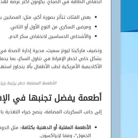
انخفاض الطاقة في الصباح، يكونون أكثر عرضة لهذه ا
بعض الفئات تتأثر بصورة أكبر، مثل: المصابين ب
ومرضى السكري من النوع الأول أو الثاني.
والأشخاص الحساسين لانخفاض سكر الدم.
وتضيف ماركيتا ليونز سميث، مديرة إدارة الصحة في 
بشكل خاص لخطر الإفراط في تناول السكر، بما يحمل
الأكاديمية الأمريكية لطب الأطفال بألا يتجاوز استهلاكهم اليومي 25 غراما 
الأطعمة المصنعة خطر يرتبط بزياد
أطعمة يفضل تجنبها في الإف
إلى جانب السكريات المضافة، ينصح خبراء التغذية با
الأطعمة المقلية أو الدهنية بكثافة:
مثل الدون
الخمول”، وفقا لإيزاكسون.