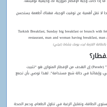
ما إذا كانت وجبة الإفطار ضرورية لك وكيفية توقيتها.
صباحا لا تقل أهمية عن توقيت الوجبة، فهناك أطعمة يستحسن
بالطاقة اللازمة لبدء يومك بنشاط (غيتي)
فطار؟
تقول اختصاصية التغذية لورا إيزاكسون لمجلة “باريد” (Parade) إن الهدف من الإفطار المتوازن هو “تثبيت
ي، وإبقائنا في حالة شبع مستدامة”. لهذا توصي بأن تجمع
مستوى الطاقة، وتقليل الرغبة في تناول الطعام، ودعم الصحة