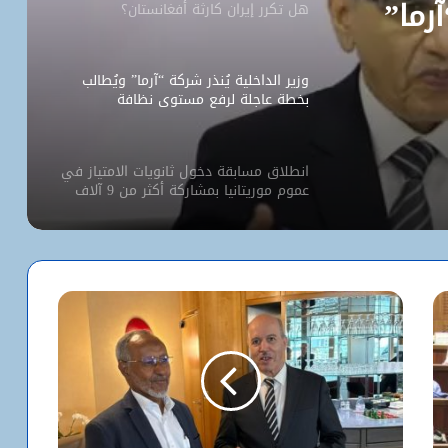
آرما”
هل تكرر إيران كارثة أفغانستان؟
وزير الداخلية يُنذر شركة “آرما” ويُطالب
بخطة عاجلة لرفع مستوى نظافة
نواكشوط
انطلاق مسابقة دخول ثانويات الامتياز في
عموم موريتانيا بمشاركة أكثر من 9 آلاف
مترشح
كيف استخدم الاحتلال سلاح الإبعاد للتفرد
بالأقصى؟
البيت الأبيض يفتح أخطر ملفات كورونا..
ماذا حدث داخل مختبر ووهان؟
شبكة التساقطات المطرية في ولايتي