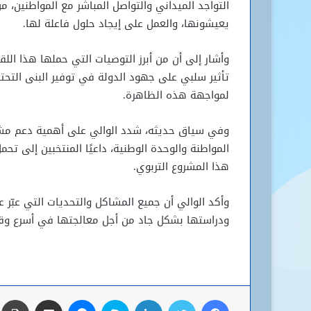
التواجد الميداني والتواصل المباشر مع المواطنين، م
يعيشونها، والعمل على إيجاد حلول فاعلة لها.
وأشار إلى أن من أبرز التوصيات التي حملها هذا اللق
تأثير سلبي على جهود الدولة في توفير البنى التحتي
لمواجهة هذه الظاهرة.
وفي سياق حديثه، شدد الوالي على أهمية دعم مشروع
المواطنة والوحدة الوطنية، داعيًا المنتخبين إلى ت
هذا المشروع التربوي.
وأكد الوالي أن جميع المشاكل والتحديات التي عبّر عن
ودراستها بشكل جاد من أجل معالجتها في أسرع وق
فيسبوك
تويتر
لينكدإن
سكايب
ماسنجر
مشاركة عبر البريد
ط