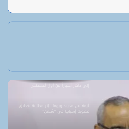
شبكة التساقطات المطرية في ولايتي
الحوض الشرقي وكوركول (الجمعة)
ولد أجاي: الإصلاحات الاقتصادية خلال الـ7
سنوات الماضية أرست أسساً لاقتصاد أكثر
استقلالية وسيادة
“بنكيلي” يتصدر خدمات الدفع الإلكتروني
بـ1.1 مليون معاملة يومياً
السفارة الأمريكية تحيل طلبات التأشيرة
إلى داكار اعتباراً من أول أغسطس
أزمة بين مدريد وروما.. إثر مطالبة بتعليق
عضوية إسبانيا في “شنغن”