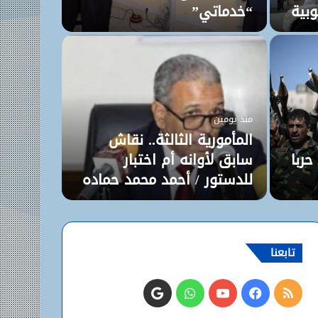
بية
“خدماتي”
منذ يومين
“تكت
بتأمي
منذ يومين
ويكش
المأمورية الثالثة.. نقاش
حربا
سابق لأوانه أم اختبار
دعا حزب “تكت
للدستور / أحمد محمد حماده
الموريتانيين
تابعنا
ملخص
فيسبوك
يوتيوب
واتساب
الإيميل