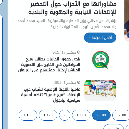
مشاوراتها مع الأحزاب حول التحضير
للإنتخابات النيابية والجهوية والبلدية
بإشراف من معالي وزير الداخلية واللامركزية، السيد محمد أحمد
ولد محمد الأمين، توجت المشاورات الجارية…
أكمل القراءة »
سبتمبر 15, 2022
نادي حقوق الجاليات يطالب بمنح
المواطنين في الخارج حق التصويت
المباشر لإختيار ممثليهم في البرلمان
سبتمبر 4, 2022
غامبيا..اللجنة الوطنية لشباب حزب
الإنصاف “فرع غامبيا” تنظم أمسية
سياسية ببانجول
1٬130
1٬120
»
1٬110
1٬109
1٬108