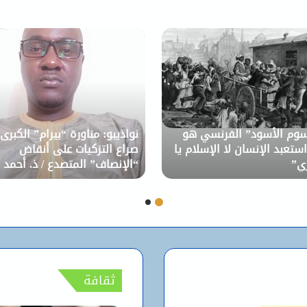
سوم الأسود” الفرنسي هو
نواذيبو: مناورة “بيرام” الكبرى.
ستعبد الإنسان لا الإسلام يا
صراع التزكيات على أنقاض
ري”
“الإنصاف” المتصدع / ذ. أحمد 
صو
ثقافة