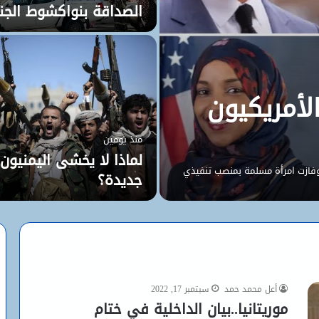
الصداقة بنواكشوط الجنو
أمريكيون
منذ يومين
لماذا لا يخشى اليمنيون 
وفازت امرأة مسلمة بمنصب تنفيذي
جديدة؟
أعل محمد حمد
سبتمبر 17, 2022
موريتانيا..بيان الداخلية في ختام