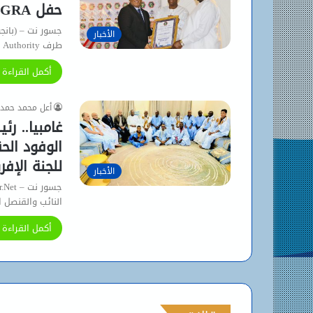
حفل GRA السنوي
جسور نت – (بانج
الأخبار
طرف Gambia Revenue Authority بفندق coco ocean…
أكمل القراءة 
أعل محمد حمد
غامبيا.. ر
للجنة الإف
الأخبار
النائب والقنصل 
أكمل القراءة 