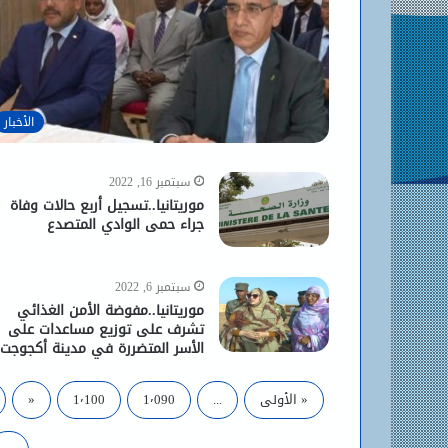
الأخبار
سبتمبر 16, 2022
موريتانيا..تسجيل أربع حالات وفاة
جراء حمى الوادي المتصدع
سبتمبر 6, 2022
موريتانيا..مفوضة الأمن الغذائي
تشرف على توزيع مساعدات على
الأسر المتضررة في مدينة أكجوجت
« الأولى
...
1٬090
1٬100
«