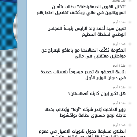
منذ يومين
“تكتل القوى الديمقراطية” يطالب بتأمين
الموريتانيين في مالي ويكشف تفاصيل احتجازهم
منذ 3 أيام
تعيين سيد أحمد ولد الرايس رئيساً للمجلس
الوطني لسلطة التنظيم
منذ 3 أيام
الحكومة تُكثّف اتصالاتها مع باماكو للإفراج عن
مواطنين معتقلين في مالي
منذ 3 أيام
رئاسة الجمهورية تصدر مرسوماً بتعيينات جديدة
في ديوان الوزير الأول
منذ 4 أيام
هل تكرر إيران كارثة أفغانستان؟
منذ 4 أيام
وزير الداخلية يُنذر شركة “آرما” ويُطالب بخطة
عاجلة لرفع مستوى نظافة نواكشوط
منذ 4 أيام
انطلاق مسابقة دخول ثانويات الامتياز في عموم