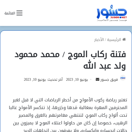
القائمة
الرئيسية
/
الأخبار
فتنة ركاب الموج / محمد محمود
ولد عبد الله
أرسل
فريق جسور
يونيو 10, 2023
آخر تحديث: يونيو 10, 2023
بريدا
إلكترونيا
تعتبر رياضة ركوب الأمواج من أخطر الرياضات التي لا قبل لغير
المحترفين المهرة بمغالبة مَدها وجَزرها، إذ تتكسر الأمواج غالبا
تحت ألواح ركاب الموج، لتنتهي مغامرتهم بالغرق والمصير
الرهيب، خصوصا إن كان من حاولوا اعتلاء الموج لا يميزون بين
حالات انحساره وانكساره، ولا يفرقون بين اتجاهات الريح