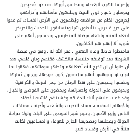
وإضراما للهيب البغضاء ونفخا في أُورها، فتنادوا مُصبِحين
يتوسلون دموع ذوي الميت ويتلفعون مأساتهم وأحزانهم،
يُحرِفون الكلم عن مواضعه ويُظهرون في الأرض الفساد، ثم غدوا
على حردٍ قادرين، يتأبطون شرا ويتسابقون للحديث والتحريض
ابتغاء الفتنة وابتغاء مرضاة المتطرفين، ويحسبون أنهم على
شيء ألا إنهم هم الكاذبون.
فامتطوا حادثة وفاة المعني ـ غفر الله له ـ وهو في قبضة
الشرطة بعد توقيفه متلبسا، فانكشف مَقتهم وبان غِلهم، بعد
أن ظنوا أن لن يُخرج الله أضغانهم ويُظهر سوءاتهم، فهمّوا بما
لم ينالوا وتوهموا أنهم سيُتقنون ركوب موجها، ويجنون ثمارها،
وطفقوا يَخصِفون على هذا الوطن من جمر الفرقة والكراهية
ويحرضون على الدولة وأجهزتها، ويحضون على الفوضى والخبال،
وقد عَميت عليهم أنباء الحقيقة وغشيتهم غاشية الأحقاد
والأوهام السقيمة، فساد التخريب والشغب، وأُحرقت ممتلكات
الناس ورُوع الآمنون، وخيم شبح الفوضى على البلد، ولولا صرامة
الدولة ويقظتها وتصديها الحازم للغوغاء والمشاغبين لكانت
فتنةٌ في الأرض وفساد كبير.