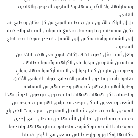
ومساراتها، ولا الطّيبِ منها، ولا القاصِفِ الصرصر، والعاصفِ
العاتي.
بل إن الراكب الأخرق حين يحيط به الموج من كل مكان ويطيح به،
يكون سقوطه مرعبا ومخيفا، فتدفع به قوانين الفيزياء والجاذبية
إلى الشقلبة ورأسه منكس إلى الأسفل، لينحدر عموديا نحو القاع
السحيق.
ولعل أقرب مثل يُضرب لذلك، رُكابُ الموج في هذه البلاد من
سياسيين شَعبويين مردوا على الكراهية وآنسوا خطابها،
وحقوقيين مارقين كلما ردوا إلى الفتنة أركسوا فيها، ونوابٍ
تعلقوا بأستار ما دون القاسم الانتخابي (نواب البواقي الأكبر)،
وظنوا أنهم مانِعتهم حُصونهم وحَصانتهُم من المساءلة
والحساب، لكن هيهات هيهات لما يوعدون، يتربصون الدوائر بهذا
الشعب ويقعدون له كل مرصد، قد تراءى لهم سراب موجة من
الفوضى والتخريب على جثة القتيل المفترض “عمر جوب” الذي راح
ضحية جريمة اغتيال ـ ما أنزل الله بها من سلطان ـ في إحدى
مفوضيات الشرطة بنواكشوط، فاختلقوا سيناريوهاتها، وابتدعوا
حكايتها إفكا وزروا وإرصادا لمن يسعى في الأرض فسادا،