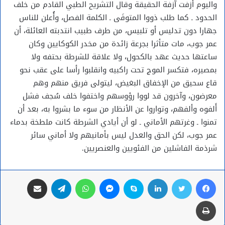
واليوم أزفت آزفة الحقيقة وقال التشريح الطبي القادم من خلف
الحدود ـ كما طلب ذووا المتوفَى ـ الكلمة الفصل، وأُعلن للناس
جهارا دون تدليس أو تلبيس، من طرف طبيب انتدبته العائلة، أن
عمر جوب، مات متأثرا بجرعة زائدة من مخدر الكوكايين وكان
ساعتها حديث عهد بالكحول، ولا علاقة للشرطة بحتفه ولا
بمصيره، فتكسر الموج تحت راكبيه وانقلبوا رأسا على عقب نحو
قاع سحيق من الإخفاق البغيض، ليتولى فريق منهم وهم
معرضون، وآخرون قد لووا رؤوسهم واختفوا خلف سُجف فشل
أَلفوه وألفهم، وتواروا عن الأنظار من سوء ما بشروا به، بعد أن
تمنوا ـ وغرتهم الأماني ـ لو أن أيادي الشرطة كانت ملطخة بدماء
عمر جوب، لكن الحق والعدل ليس بأمانيهم ولا أماني سائر
شرذمة الفاشلين من الفئويين والعنصريين.
فيسبوك
تويتر
لينكدإن
سكايب
ماسنجر
واتساب
تيلقرام
مشاركة عبر البريد
طباعة