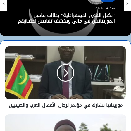
منذ 4 ساعات
“تكتل القوى الديمقراطية” يطالب بتأمين
الموريتانيين في مالي ويكشف تفاصيل احتجازهم
موريتانيا تشارك في مؤتمر لرجال الأعمال العرب والصينيين