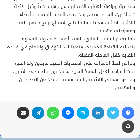
شفافية ونزاهة العملية الانتخابية.من جهته، هنأ وكيل لائحة
“الخلاص”، السيد سيدي ولد عبيد، النقيب المنتخب وأعضاء
اللائحة الفائزة، معلنا تقبله لنتائج الاقتراع بروح ديمقراطية
ومسؤولية مهنية.
كما تقدم النقيب السابق، السيد أحمد طالب ولد المعلوم،
بتهانيه للقيادة الجديدة، متمنيا لها التوفيق والنجاح في قيادة
النقابة خلال المرحلة المقبلة.
وترأس لجنة الإشراف على الانتخابات السيد عابدين ولد الخير،
تحت إشراف العدل المنفذ السيد محمد بويا ولد محمد الأمين،
وبحضور ممثلي اللائحتين المتنافستين وعدد من الصحفيين
والمهنيين.
فيسبوك
تويتر
لينكدإن
سكايب
ماسنجر
واتساب
تيلقرام
مشاركة عبر البريد
طباعة