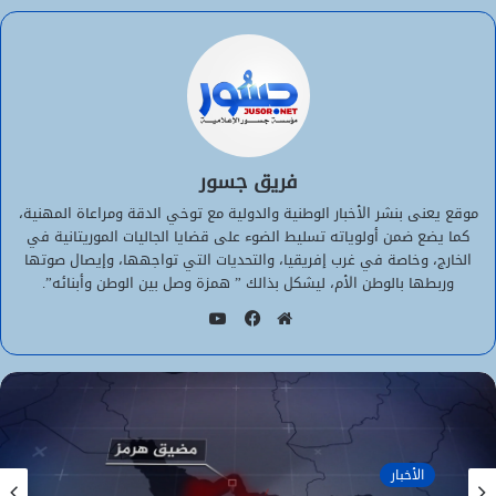
فريق جسور
موقع يعنى بنشر الأخبار الوطنية والدولية مع توخي الدقة ومراعاة المهنية،
كما يضع ضمن أولوياته تسليط الضوء على قضايا الجاليات الموريتانية في
الخارج، وخاصة في غرب إفريقيا، والتحديات التي تواجهها، وإيصال صوتها
وربطها بالوطن الأم، ليشكل بذالك ” همزة وصل بين الوطن وأبنائه”.
يوتيوب
موقع
فيسبوك
الويب
الأخبار