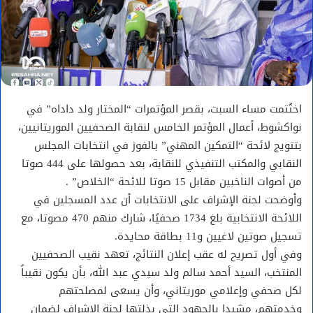
اختُتمت مساء السبت، بقصر المؤتمرات “المختار ولد داداه” في
نواكشوط، أعمال المؤتمر الخامس لنقابة الصحفيين الموريتانيين،
بتتويج لائحة “التمكين المهني” بالفوز في انتخابات المجلس
النقابي والمكتب التنفيذي للنقابة، بعد حصولها على 444 صوتا
من أصوات الناخبين مقابل 15 صوتا للائحة “الخلاص” .
وأوضحت لجنة الإشراف على الانتخابات أن عدد المسجلين في
اللائحة الانتخابية بلغ 1734 صحفيًا، شارك منهم 470 مصوتا، مع
تسجيل صوتين لاغيين و11 بطاقة محايدة.
وفي أول تصريح له عقب إعلان النتائج، تعهد نقيب الصحفيين
المنتخب، السيد أحمد سالم ولد سيدي عبد الله، بأن يكون نقيباً
لكل صحفي وإعلامي موريتاني، وأن يسعى لمصلحتهم
وخدمتهم، مشيدا بالجهود التي بذلتها لجنة الإشراف لضمان