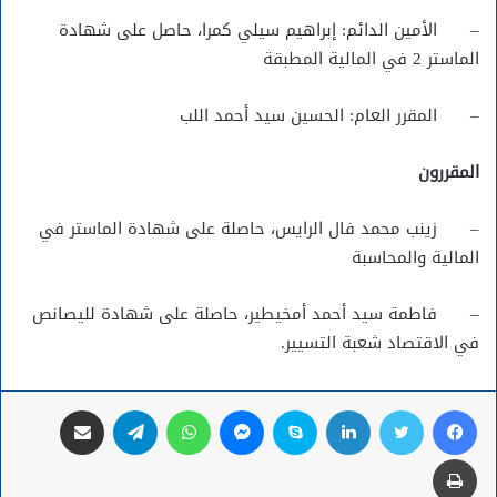
– الأمين الدائم: إبراهيم سيلي كمرا، حاصل على شهادة
الماستر 2 في المالية المطبقة
– المقرر العام: الحسين سيد أحمد اللب
المقررون
– زينب محمد فال الرايس، حاصلة على شهادة الماستر في
المالية والمحاسبة
– فاطمة سيد أحمد أمخيطير، حاصلة على شهادة لليصانص
في الاقتصاد شعبة التسيير.
فيسبوك
تويتر
لينكدإن
سكايب
ماسنجر
واتساب
تيلقرام
مشاركة عبر البريد
طباعة