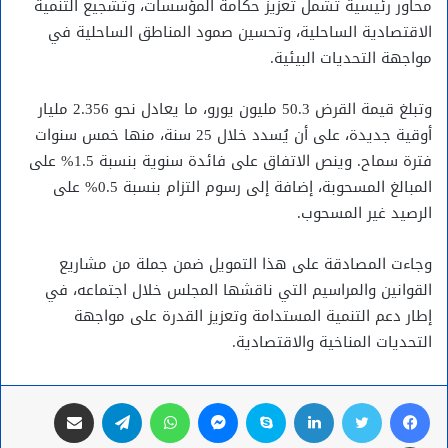
محاور رئيسية تشمل تعزيز حكامة المؤسسات، وتشجيع التنمية
الاقتصادية الساحلية، وتحسين صمود المناطق الساحلية في
مواجهة التحديات البيئية.
وتبلغ قيمة القرض 50.3 مليون يورو، ما يعادل نحو 2.356 مليار
أوقية جديدة، على أن يُسدد خلال 25 سنة، منها خمس سنوات
فترة سماح. وينص الاتفاق على فائدة سنوية بنسبة 1.5% على
المبالغ المسحوبة، إضافة إلى رسوم التزام بنسبة 0.5% على
الرصيد غير المسحوب.
وجاءت المصادقة على هذا التمويل ضمن جملة من مشاريع
القوانين والمراسيم التي ناقشها المجلس خلال اجتماعه، في
إطار دعم التنمية المستدامة وتعزيز القدرة على مواجهة
التحديات المناخية والاقتصادية.
فيسبوك
تويتر
لينكدإن
سكايب
ماسنجر
واتساب
تيلقرام
مشاركة عبر البريد
طباعة