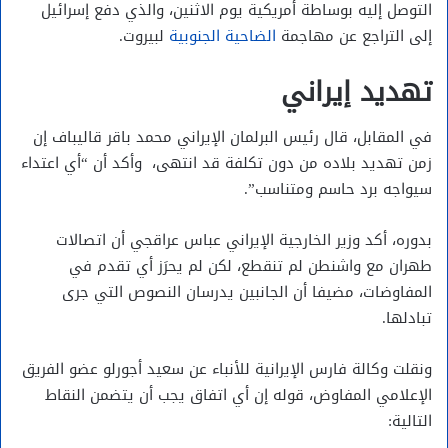
التوصل إليه بوساطة أمريكية يوم الاثنين، والذي دفع إسرائيل
إلى التراجع عن مهاجمة
الضاحية الجنوبية
لبيروت.
تهديد إيراني
في المقابل، قال رئيس البرلمان الإيراني محمد باقر قاليباف إن
زمن تهديد بلاده من دون تكلفة قد انتهى، وأكد أن “أي اعتداء
سيواجه برد حاسم ومتناسب”.
بدوره، أكد وزير الخارجية الإيراني عباس ⁠⁠عراقجي أن اتصالات
طهران مع واشنطن لم تنقطع، لكن لم ⁠⁠يحرَز أي ⁠⁠تقدم في
المفاوضات، مضيفا أن ⁠⁠الجانبين يدرسان ⁠⁠النصوص ⁠⁠التي جرى
تبادلها.
ونقلت وكالة فارس الإيرانية للأنباء عن سعيد أجورلو عضو الفريق
الإعلامي المفاوض، قوله إن أي اتفاق يجب أن يتضمن النقاط
التالية: