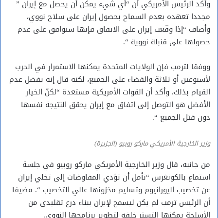
وأكد الرئيس الأمريكي أن “أي شيء يمكن أن يحصل مع إيران ”
مجددا تعهده بعدم السماح بحصول إيران على سلاح نووي،
وأضاف “إذا وقّعت إيران على الاتفاق فإنها ستوافق على عدم
حصولها على قنبلة نووية “.
ووفقا لترمب فإن الولايات المتحدة يمكنها الاستمرار في الحرب
لأسبوعين أو ثلاثة والقضاء على الجميع، لكنه قال إنه يفضل عدم
القيام بذلك، وأكد أن القوات الأمريكية مستعدة “لكنّ الخيار
الأفضل هو التوصل إلى اتفاق مع إيران يحقق النتيجة نفسها
دون قتل الجميع “.
وزير الخارجية الأمريكي ماركو روبيو (الجزيرة)
من جانبه، قال وزير الخارجية الأمريكي ماركو روبيو في جلسة
استماع بالكونغرس “نأمل أن تؤدي المفاوضات إلى تخلي إيران
عن تخصيب اليورانيوم وتسليم مخزونها عالي التخصيب “. مضيفا
أن الرئيس ترمب لم يكن ليسمح لإيران ببناء درع تقليدي من
الأسلحة يمكنها التستر خلفه لتطوير برنامجها النووي.