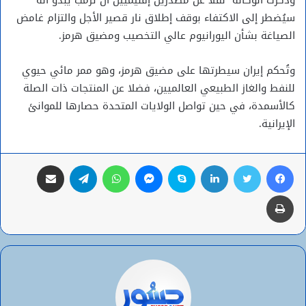
وذكرت الوكالة نقلا عن مصدرين إقليميين أن ترمب يبدو أنه
سيُضطر إلى الاكتفاء بوقف إطلاق نار قصير الأجل والتزام غامض
الصياغة بشأن اليورانيوم عالي التخصيب ومضيق هرمز.
وتُحكم إيران سيطرتها على مضيق هرمز، وهو ممر مائي حيوي
للنفط والغاز الطبيعي العالميين، فضلا عن المنتجات ذات الصلة
كالأسمدة، في حين تواصل الولايات المتحدة حصارها للموانئ
الإيرانية.
فيسبوك
تويتر
لينكدإن
سكايب
ماسنجر
واتساب
تيلقرام
مشاركة عبر البريد
طباعة