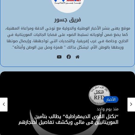
فريق جسور
موقع يعنى بنشر الأخبار الوطنية والدولية مع توخي الدقة ومراعاة المهنية،
كما يضع ضمن أولوياته تسليط الضوء على قضايا الجاليات الموريتانية في
الخارج، وخاصة في غرب إفريقيا، والتحديات التي تواجهها، وإيصال صوتها
وربطها بالوطن الأم، ليشكل بذالك ” همزة وصل بين الوطن وأبنائه”.
يوتيوب
موقع
فيسبوك
الويب
الأخبار
منذ يوم واحد
“تكتل القوى الديمقراطية” يطالب بتأمين
الموريتانيين في مالي ويكشف تفاصيل احتجازهم