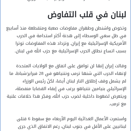
لبنان في قلب التفاوض
وتخوض واشنطن وطهران مفاوضات صعبة ومتقطعة منذ أسابيع
في ظل سعي الوسطاء إلى هدنة أكثر استدامة في الحرب
الأمريكية الإسرائيلية مع إيران. وتزداد هذه المفاوضات توترا
بسبب اتساع نطاق الحرب الإسرائيلية مع حزب الله في لبنان.
وقالت إيران إنها لن توافق على اتفاق مع الولايات المتحدة
لإنهاء الحرب التي شنها ترمب ونتنياهو في 28 فبراير/شباط، ما
لم يشمل وقف إطلاق النار لبنان أيضا، لكنّ رئيس الوزراء
الإسرائيلي بنيامين نتنياهو يرغب في إبقاء القضايا منفصلة،
ويتعرض لضغوط داخلية لضرب حزب الله، وفجّر هذا خلافات علنية
مع ترمب.
واستمرت الأعمال العدائية اليوم الأربعاء مع سقوط 6 قتلى
لبنانيين على الأقل في جنوب لبنان، رغم الاتفاق الذي جرى