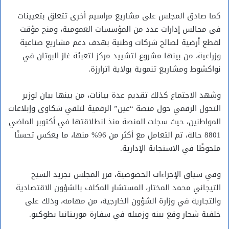
كما صادق المجلس على مشاريع مراسيم أخرى تتعلق بتعيينات
في مجالس إدارات عدد من المؤسسات العمومية، ومنح مؤقت
لقطع أرضية لصالح شركات وطنية بهدف دعم مشاريع صناعية
وزراعية، من بينها مشروع لتشييد مركز لتعبئة غاز البوتان في
نواكشوط ومشاريع تنموية بولاية اترارزة.
وشهد الاجتماع كذلك تقديم عدة بيانات، من بينها بيان لوزير
التحول الرقمي حول منصة “عين” الرقمية لتلقي شكاوى وإبلاغات
المواطنين، حيث سجلت المنصة منذ انطلاقتها في أكتوبر الماضي
8801 حالة، تم التعامل مع أكثر من 96% منها، ما يعكس تحسنًا
ملحوظًا في الاستجابة الإدارية.
وفي سياق الإجراءات الخصوصية، قرر المجلس تجريد الشيخ
التيجاني محمد المختار، المستشار المكلف بالشؤون الاقتصادية
والتجارية في وزارة الشؤون الخارجية، من مهامه، وذلك على
خلفية شجار وقع بينه وزميله في سفارة موريتانيا بطوكيو.