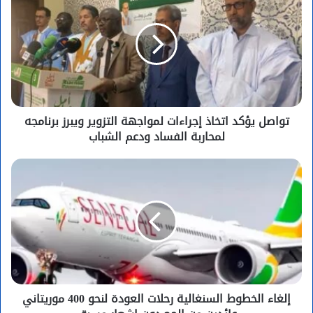
تواصل يؤكد اتخاذ إجراءات لمواجهة التزوير ويبرز برنامجه
لمحاربة الفساد ودعم الشباب
إلغاء الخطوط السنغالية رحلات العودة لنحو 400 موريتاني