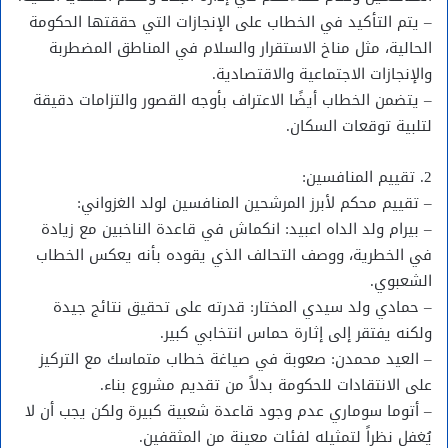
– يتم التأكيد في الخطاب على الإنجازات التي حققتها الحكومة
الحالية، مثل مناخ الاستقرار والسلام في المناطق المضطربة
والإنجازات الاجتماعية والاقتصادية.
– يتضمن الخطاب أيضًا الاعتراف بأوجه القصور والتزامات دقيقة
لتلبية توقعات السكان.
2. تقييم المنافسين:
– تقييم محكم لأبرز المرشحين المنافسين لولد الغزواني:
– بيرام ولد الداه اعبيد: انكماش في قاعدة الناخبين مع زيادة
في الخطرية، ووصف التحالف الذي يقوده بأنه يعكس الخطاب
الشعبوي.
– حمادي ولد سيدي المختار: قدرته على تحقيق نتائج جيدة
ولكنه يفتقر إلى إثارة حماس انتخابي كبير.
– العيد محمدن: صعوبة في صياغة خطاب متماسك مع التركيز
على الانتقادات للحكومة بدلاً من تقديم مشروع بناء.
– أتوما سوماري عدم وجود قاعدة شعبية كبيرة ولكن يجب أن لا
يُغفل نظراً لتمثيله لفئات معينة من المثقفين.