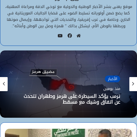
موقع يعنى بنشر الأخبار الوطنية والدولية مع توخي الدقة ومراعاة المهنية،
كما يضع ضمن أولوياته تسليط الضوء على قضايا الجاليات الموريتانية في
الخارج، وخاصة في غرب إفريقيا، والتحديات التي تواجهها، وإيصال صوتها
وربطها بالوطن الأم، ليشكل بذالك ” همزة وصل بين الوطن وأبنائه”.
يوتيوب
موقع
فيسبوك
الويب
الأخبار
منذ يومين
ترمب يؤكد السيطرة على هرمز وطهران تتحدث
عن اتفاق وشيك مع مسقط