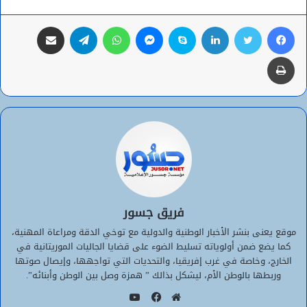
فيسبوك
تويتر
لينكدإن
سكايب
ماسنجر
واتساب
تيلقرام
مشاركة عبر البريد
طباعة
فريق جسور
موقع يعنى بنشر الأخبار الوطنية والدولية مع توخي الدقة ومراعاة المهنية،
كما يضع ضمن أولوياته تسليط الضوء على قضايا الجاليات الموريتانية في
الخارج، وخاصة في غرب إفريقيا، والتحديات التي تواجهها، وإيصال صوتها
وربطها بالوطن الأم، ليشكل بذالك ” همزة وصل بين الوطن وأبنائه”.
يوتيوب