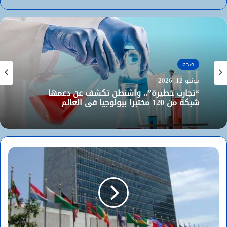
موقع
فيسبوك
الويب
صحة
يونيو 12, 2026
“تجارب خطيرة”.. واشنطن تكشف عن دعمها
شبكة من 120 مختبرا بيولوجيا في العالم