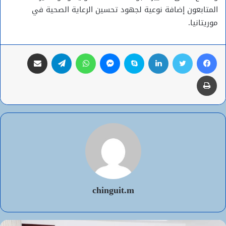
المتابعون إضافة نوعية لجهود تحسين الرعاية الصحية في
موريتانيا.
فيسبوك
تويتر
لينكدإن
سكايب
ماسنجر
واتساب
تيلقرام
مشاركة عبر البريد
طباعة
chinguit.m