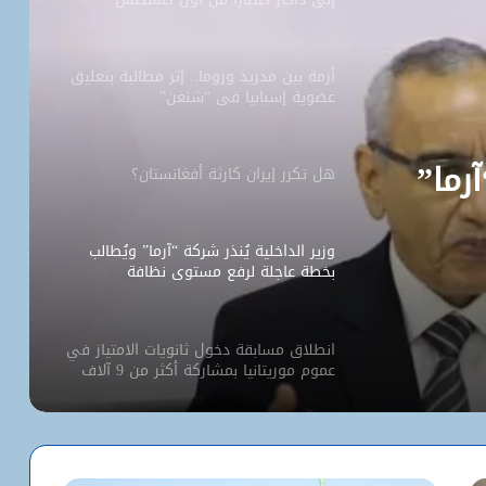
أزمة بين مدريد وروما.. إثر مطالبة بتعليق
عضوية إسبانيا في “شنغن”
آرما”
هل تكرر إيران كارثة أفغانستان؟
وزير الداخلية يُنذر شركة “آرما” ويُطالب
بخطة عاجلة لرفع مستوى نظافة
نواكشوط
انطلاق مسابقة دخول ثانويات الامتياز في
عموم موريتانيا بمشاركة أكثر من 9 آلاف
مترشح
كيف استخدم الاحتلال سلاح الإبعاد للتفرد
بالأقصى؟