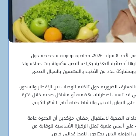
تستضيف قاعة فندق مونوتيل بنواكشوط، مساء اليوم الأحد 8 فبراير 2026، محاضرة توعوية متخصصة حول
ها أخصائية التغذية بعيادة النصر، مكفولة بنت حمادة ولد
بمشاركة عدد من الأطباء والمهتمين بالمجال الصحي.
لمعارف الضرورية حول تنظيم الوجبات بين الإفطار والسحور،
التي قد تسبب اضطرابات هضمية أو مشاكل صحية خلال فترة
لى التوازن البدني والنشاط طيلة أيام الشهر الكريم.
ادات الصحية لاستقبال رمضان، مؤكدين أن الدعوة عامة
ة على أسس علمية تمثل الركيزة الأساسية للوقاية من
ض المزمنة الذين يحتاجون لنمط غذائي خاص.