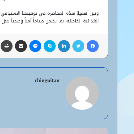
وتبرز أهمية هذه المحاضرة في توقيتها الاستباقي،
الغذائية الخاطئة، بما يضمن صياماً آمناً وصحياً يعز
فيسبوك
تويتر
لينكدإن
سكايب
ماسنجر
مشاركة عبر البريد
ط
chinguit.m