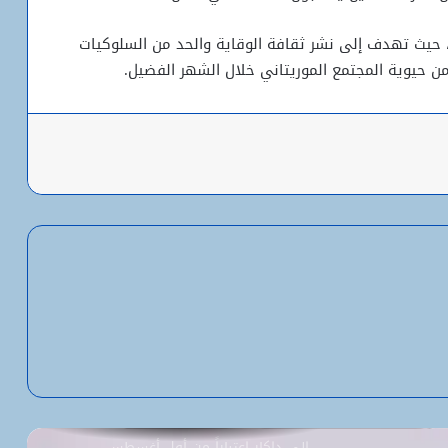
 حيث تهدف إلى نشر ثقافة الوقاية والحد من السلوكيات
ز من حيوية المجتمع الموريتاني خلال الشهر الفضيل.
باعة
شبكة التساقطات المطرية في ولايتي
الحوض الشرقي وكوركول (الجمعة)
ولد أجاي: الإصلاحات الاقتصادية خلال الـ7
سنوات الماضية أرست أسساً لاقتصاد أكثر
استقلالية وسيادة
“بنكيلي” يتصدر خدمات الدفع الإلكتروني
بـ1.1 مليون معاملة يومياً
السفارة الأمريكية تحيل طلبات التأشيرة
إلى داكار اعتباراً من أول أغسطس