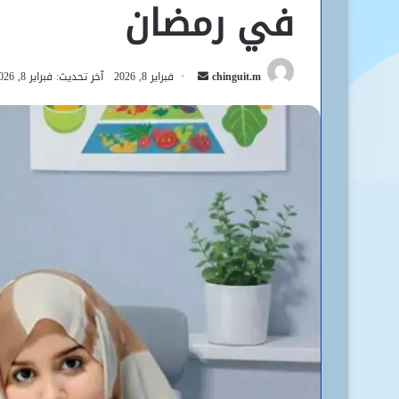
في رمضان
أرسل
chinguit.m
فبراير 8, 2026
آخر تحديث: فبراير 8, 2026
بريدا
إلكترونيا