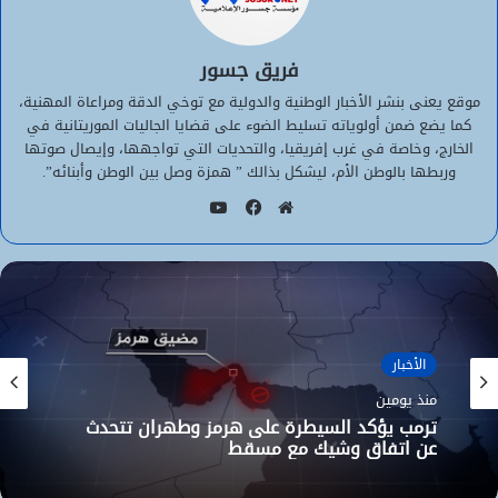
فريق جسور
موقع يعنى بنشر الأخبار الوطنية والدولية مع توخي الدقة ومراعاة المهنية،
كما يضع ضمن أولوياته تسليط الضوء على قضايا الجاليات الموريتانية في
الخارج، وخاصة في غرب إفريقيا، والتحديات التي تواجهها، وإيصال صوتها
وربطها بالوطن الأم، ليشكل بذالك ” همزة وصل بين الوطن وأبنائه”.
يوتيوب
موقع
فيسبوك
الويب
الأخبار
منذ يومين
ترمب يؤكد السيطرة على هرمز وطهران تتحدث
عن اتفاق وشيك مع مسقط