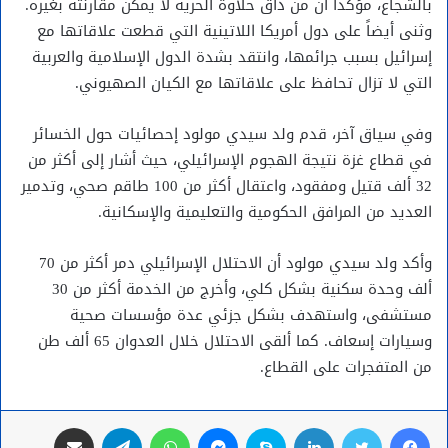
بالشجاع، مؤكداً أن من ذاق حلاوة الحرية لا يمكن مقارنته بغيره.
وثنى أيضاً على دول أمريكا اللاتينية التي قطعت علاقاتها مع
إسرائيل بسبب جرائمها، وانتقد بشدة الدول الإسلامية والعربية
التي لا تزال تحافظ على علاقاتها مع الكيان الصهيوني.
وفي سياق آخر، قدم ولد سيدي مولود إحصائيات حول الخسائر
في قطاع غزة نتيجة الهجوم الإسرائيلي، حيث أشار إلى أكثر من
32 ألف قتيل ومفقود، واعتقال أكثر من 100 طاقم صحي، وتدمير
العديد من المرافق الحكومية والتعليمية والإسكانية.
وأكد ولد سيدي مولود أن الاحتلال الإسرائيلي دمر أكثر من 70
ألف وحدة سكنية بشكل كلي، وأخرج من الخدمة أكثر من 30
مستشفى، واستهدف بشكل جزئي عدة مؤسسات صحية
وسيارات إسعاف. كما ألقى الاحتلال خلال العدوان 65 ألف طن
من المتفجرات على القطاع.
فيسبوك
تويتر
لينكدإن
سكايب
ماسنجر
واتساب
تيلقرام
مشاركة عبر البريد