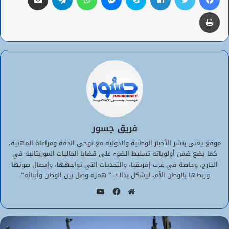
طباعة
فريق جسور
موقع يعنى بنشر الأخبار الوطنية والدولية مع توخي الدقة ومراعاة المهنية،
كما يضع ضمن أولوياته تسليط الضوء على قضايا الجاليات الموريتانية في
الخارج، وخاصة في غرب إفريقيا، والتحديات التي تواجهها، وإيصال صوتها
وربطها بالوطن الأم، ليشكل بذالك ” همزة وصل بين الوطن وأبنائه”.
يوتيوب
موقع
فيسبوك
الويب