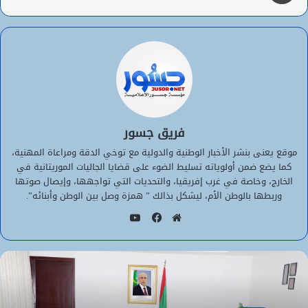
فريق جسور
موقع يعنى بنشر الأخبار الوطنية والدولية مع توخي الدقة ومراعاة المهنية،
كما يضع ضمن أولوياته تسليط الضوء على قضايا الجاليات الموريتانية في
الخارج، وخاصة في غرب إفريقيا، والتحديات التي تواجهها، وإيصال صوتها
وربطها بالوطن الأم، ليشكل بذالك ” همزة وصل بين الوطن وأبنائه”.
يوتيوب
موقع
فيسبوك
الويب