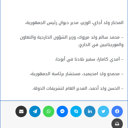
المختار ولد أجاي، الوزير، مدير ديوان رئيس الجمهورية،
– محمد سالم ولد مرزوك، وزير الشؤون الخارجية والتعاون
والموريتانيين في الخارج،
– آمدي كامارا، سفير بلادنا في أبوجا،
– محمدو ولد امحيميد، مستشار برئاسة الجمهورية،
– الحسن ولد أحمد، المدير العام لتشريفات الدولة.
فيسبوك
تويتر
لينكدإن
سكايب
ماسنجر
واتساب
تيلقرام
مشاركة عبر البريد
طباعة