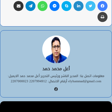
فيسبوك
تويتر
لينكدإن
سكايب
ماسنجر
واتساب
تيلقرام
مشاركة عبر البريد
طباعة
أعل محمد حمد
معلومات اتصل بنا: المدير الناشر ورئيس التحرير:أعل محمد حمد الايميل:
elyhammad@gmail.com أرقام الاتصال: 2207994912 2207000023
فيسبوك