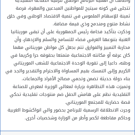
وأضافت أن أهمية البرنامج الوطني لترقية الصناعة التقليدية
تتجلى في كونه سيتيح للمواطنين المبدعين والمهرة، فرصة
ثمينة للإسهام الملموس في تنمية الاقتصاد الوطني وفي خلق
نشاط متنوع ومندمج وذي قيمة مضافة.
وذكرت بتأكيد فخامة رئيس الجمهورية على أن تبقى موريتانيا
الغنية بتنوعها العرقي فضاء للتسامح والسلم والازدهار، وأن
محاربة التمييز والفوارق تتم بجعل كل مواطن موريتاني مهما
كان عرقه أو مكانته الاجتماعية متمتعا بحقوقه حرا وكريما في
وطنه، داعيا إلى تقوية الوحدة الاجتماعية للشعب الموريتاني
الكريم وإلى التمسك بقيم المساواة والاحترام والتقدير والجد في
بناء دولة حديثة تضمن وتحمي مصالح الأفراد والجماعات.
وتميزت هذه التظاهرة بزيارة لمعالي الوزيرة لمعرض للصناعة
التقليدية نظم على هامش الحفل ضم منتوجات تقليدية تحكي
قصة حضارية للمجتمع الموريتاني.
وجرت الانطلاقة الرسمية للبرنامج بحضور والي انواكشوط الغربية
وحاكم مقاطعة لكصر وأطر من الوزارة وشخصيات أخرى.