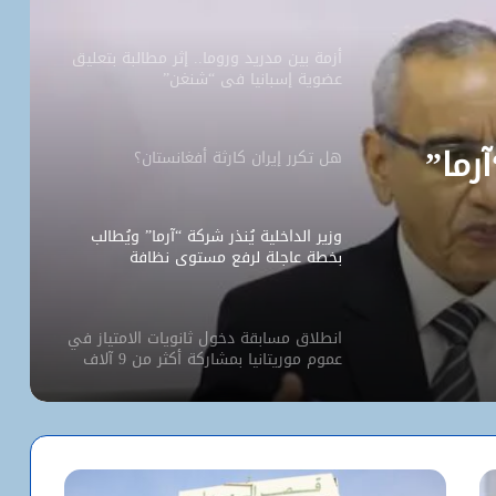
أزمة بين مدريد وروما.. إثر مطالبة بتعليق
عضوية إسبانيا في “شنغن”
آرما”
هل تكرر إيران كارثة أفغانستان؟
وزير الداخلية يُنذر شركة “آرما” ويُطالب
بخطة عاجلة لرفع مستوى نظافة
نواكشوط
انطلاق مسابقة دخول ثانويات الامتياز في
عموم موريتانيا بمشاركة أكثر من 9 آلاف
مترشح
كيف استخدم الاحتلال سلاح الإبعاد للتفرد
بالأقصى؟