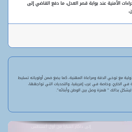
ءات الأمنية عند بوابة قصر العدل، ما دفع القاضي إلى
.
باعة
شبكة التساقطات المطرية في ولايتي
الحوض الشرقي وكوركول (الجمعة)
ولد أجاي: الإصلاحات الاقتصادية خلال الـ7
سنوات الماضية أرست أسساً لاقتصاد أكثر
لدولية مع توخي الدقة ومراعاة المهنية، كما يضع ضمن أولوياته تسليط
استقلالية وسيادة
ية في الخارج، وخاصة في غرب إفريقيا، والتحديات التي تواجهها،
ليشكل بذالك ” همزة وصل بين الوطن وأبنائه”.
“بنكيلي” يتصدر خدمات الدفع الإلكتروني
بـ1.1 مليون معاملة يومياً
السفارة الأمريكية تحيل طلبات التأشيرة
إلى داكار اعتباراً من أول أغسطس