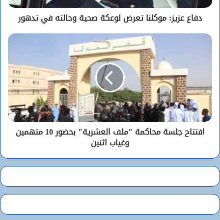
دفاع عزيز: موكلنا تعرض لوعكة صحية وحالته في تدهور
افتتاح جلسة محاكمة "ملف العشرية" بحضور 10 متهمين
وغياب اثنين