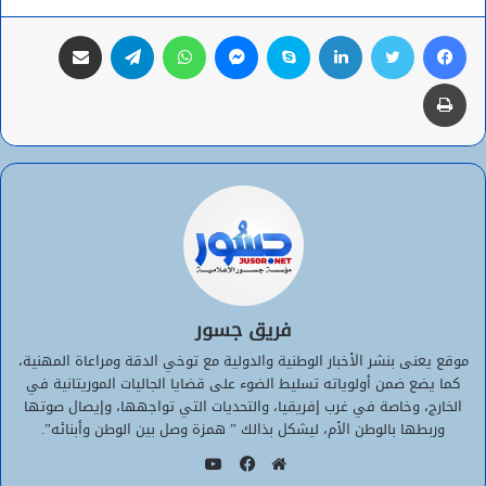
فيسبوك
تويتر
لينكدإن
سكايب
ماسنجر
واتساب
تيلقرام
مشاركة عبر البريد
طباعة
فريق جسور
موقع يعنى بنشر الأخبار الوطنية والدولية مع توخي الدقة ومراعاة المهنية،
كما يضع ضمن أولوياته تسليط الضوء على قضايا الجاليات الموريتانية في
الخارج، وخاصة في غرب إفريقيا، والتحديات التي تواجهها، وإيصال صوتها
وربطها بالوطن الأم، ليشكل بذالك ” همزة وصل بين الوطن وأبنائه”.
يوتيوب