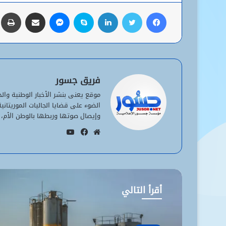
فيسبوك
تويتر
لينكدإن
سكايب
ماسنجر
مشاركة عبر البريد
ط
فريق جسور
موقع يعنى بنشر الأخبار الوطنية وا
الضوء على قضايا الجاليات الموريتان
وإيصال صوتها وربطها بالوطن الأم، 
يوتيوب
موقع
فيسبوك
الويب
أقرأ التالي