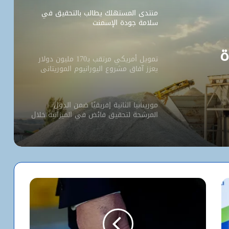
منتدى المستهلك يطالب بالتحقيق في
سلامة جودة الإسمنت
ة
تمويل أمريكي مرتقب بـ170 مليون دولار
يعزز آفاق مشروع اليورانيوم الموريتاني
موريتانيا الثانية إفريقيًا ضمن الدول
المرشحة لتحقيق فائض في الميزانية خلال
2026
انطلاق الجولة الرابعة من مفاوضات
اتفاقية الصيد بين موريتانيا والاتحاد
الأوروبي
البنك المركزي يرفع سعر الفائدة الأساسي
إلى 6.50%