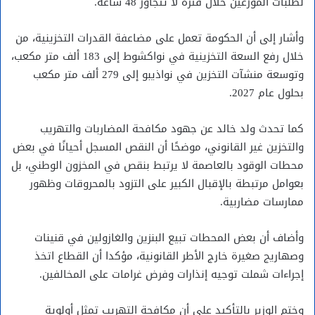
لطلبات الموزعين خلال فترة لا تتجاوز 48 ساعة.
وأشار إلى أن الحكومة تعمل على مضاعفة القدرات التخزينية، من
خلال رفع السعة التخزينية في نواكشوط إلى 183 ألف متر مكعب،
وتوسعة منشآت التخزين في نواذيبو إلى 279 ألف متر مكعب
بحلول عام 2027.
كما تحدث ولد خالد عن جهود مكافحة المضاربات والتهريب
والتخزين غير القانوني، موضحًا أن النقص المسجل أحيانًا في بعض
محطات الوقود بالعاصمة لا يرتبط بنقص في المخزون الوطني، بل
بعوامل مرتبطة بالإقبال الكبير على التزود بالمحروقات وظهور
ممارسات مضاربية.
وأضاف أن بعض المحطات تبيع البنزين والغازولين في قنينات
وصهاريج صغيرة خارج الأطر القانونية، مؤكدا أن القطاع اتخذ
إجراءات شملت توجيه إنذارات وفرض غرامات على المخالفين.
وختم الوزير بالتأكيد على أن مكافحة التهريب تمثل أولوية