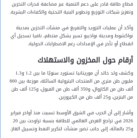
قطاع طاقة قادر على دعم التنمية عبر مضاعفة قدرات التخزين
وتعزيز شبكات التوزيع وتطوير البنية التحتية والكفاءات البشرية.
وأكد أن عمليات التزويد والتفريغ في منشآت التخزين بمدينة
نواكشوط
ومدينة
نواذيبو
تسير بشكل منتظم، نافيا تسجيل أي
انقطاع أو تأخر في الإمدادات رغم الاضطرابات الدولية.
أرقام حول المخزون والاستهلاك
وكشف ولد خالد أن موريتانيا تستورد سنويًا ما بين 1.2 و1.3
مليون طن متري من المنتجات البترولية السائلة، موزعة بين 800
ألف طن من الكازوال، و350 ألف طن من الفيول، و125 ألف طن
من البنزين، و25 ألف طن من الكيروزين.
وأشار إلى أن الحرب في الشرق الأوسط تسببت منذ أواخر فبراير
2026 في تراجع العرض العالمي للطاقة بنسبة تراوحت بين 20
و25 بالمائة، إلى جانب تضرر منشآت لتكرير النفط وتسييل الغاز.