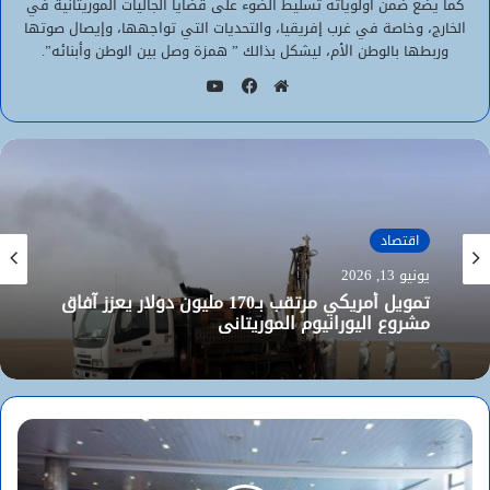
كما يضع ضمن أولوياته تسليط الضوء على قضايا الجاليات الموريتانية في
الخارج، وخاصة في غرب إفريقيا، والتحديات التي تواجهها، وإيصال صوتها
وربطها بالوطن الأم، ليشكل بذالك ” همزة وصل بين الوطن وأبنائه”.
يوتيوب
موقع
فيسبوك
الويب
اقتصاد
يونيو 13, 2026
تمويل أمريكي مرتقب بـ170 مليون دولار يعزز آفاق
مشروع اليورانيوم الموريتاني