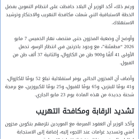
ورغم ذلك، أكد الوزير أن البلاد حافظت على انتظام التموين بفضل
الخطة الاستباقية التي شملت مكافحة التهريب والاحتكار وترشيد
الاستهلاك.
وأوضح أن وضعية المخزون حتى منتصف نهار الخميس 7 مايو
2026 “مطمئنة”، مع وجود باخرتين في انتظار الرسو، تحمل
الأولى 41 ألفًا و900 طن من الكازوال، والثانية 37 ألف طن من
الفيول.
وأضاف أن المخزون الحالي يوفر استقلالية تبلغ 52 يومًا للكازوال،
و41 يومًا للبنزين، و65 يومًا للفيول، و25 يومًا للكيروزين، مع برمجة
شحنة جديدة من هذه المادة يوم 23 مايو الجاري.
تشديد الرقابة ومكافحة التهريب
وأكد الوزير أن العقود المبرمة مع الموردين تلزمهم بتكوين مخزون
أمني وتسديد غرامات عند اللجوء إليه، إضافة إلى الاستجابة