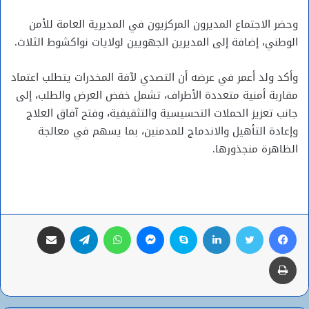
وحضر الاجتماع المديرون المركزيون في المديرية العامة للأمن
الوطني، إضافة إلى المديرين الجهويين لولايات نواكشوط الثلاث.
وأكد ولد أعمر في عرضه أن التصدي لآفة المخدرات يتطلب اعتماد
مقاربة أمنية متعددة الأطراف، تشمل خفض العرض والطلب، إلى
جانب تعزيز الحملات التحسيسية والتثقيفية، وفتح آفاق العلاج
وإعادة التأهيل والاندماج للمدمنين، بما يسهم في معالجة
الظاهرة منجذورها.
فيسبوك
تويتر
لينكدإن
سكايب
ماسنجر
واتساب
تيلقرام
مشاركة عبر البريد
طباعة