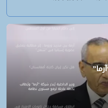
“بنكيلي” يتصدر خدمات الدفع الإلكتروني
بـ1.1 مليون معاملة يومياً
السفارة الأمريكية تحيل طلبات التأشيرة
إلى داكار اعتباراً من أول أغسطس
أزمة بين مدريد وروما.. إثر مطالبة بتعليق
عضوية إسبانيا في “شنغن”
آرما”
هل تكرر إيران كارثة أفغانستان؟
وزير الداخلية يُنذر شركة “آرما” ويُطالب
بخطة عاجلة لرفع مستوى نظافة
نواكشوط
انطلاق مسابقة دخول ثانويات الامتياز في