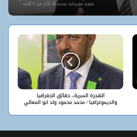
عموم موريتانيا بمشاركة أكثر من 9 آلاف
مترشح
كيف استخدم الاحتلال سلاح الإبعاد للتفرد
بالأقصى؟
البيت الأبيض يفتح أخطر ملفات كورونا..
ماذا حدث داخل مختبر ووهان؟
شبكة التساقطات المطرية في ولايتي
الحوض الشرقي وكوركول (الجمعة)
الهجرة السرية.. حقائق الجغرافيا
والديموغرافيا / محمد محمود ولد ابو المعالي
ولد أجاي: الإصلاحات الاقتصادية خلال الـ7
سنوات الماضية أرست أسساً لاقتصاد أكثر
استقلالية وسيادة
“بنكيلي” يتصدر خدمات الدفع الإلكتروني