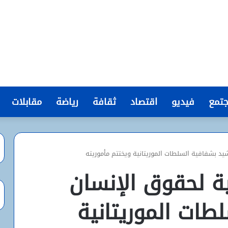
تمع
فيديو
اقتصاد
ثقافة
رياضة
مقابلات
يد بشفافية السلطات الموريتانية ويختتم مأموريته
ية لحقوق الإنسان
طات الموريتانية