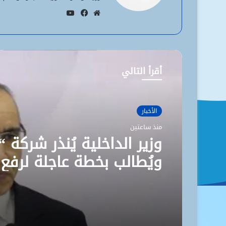
يوتيوب
موقع
فيسبوك
الويب
أقرأ التالي
الأخبار
منذ ساعتين
وزير الداخلية يُنذر شركة “
ويُطالب بخطة عاجلة لرفع
مستوى نظافة نواكشوط