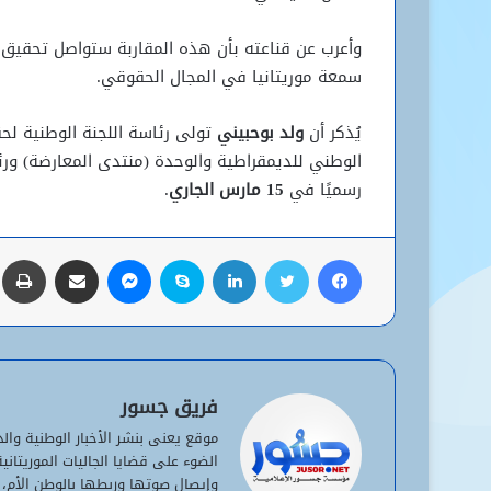
وأعرب عن قناعته بأن هذه المقاربة ستواصل تحقيق أهد
سمعة موريتانيا في المجال الحقوقي.
يُذكر أن
ولد بوحبيني
تولى رئاسة اللجنة الوطنية لح
الوطني للديمقراطية والوحدة (منتدى المعارضة) ورئا
رسميًا في
15 مارس الجاري
.
فيسبوك
تويتر
لينكدإن
سكايب
ماسنجر
مشاركة عبر البريد
ط
فريق جسور
موقع يعنى بنشر الأخبار الوطنية وا
الضوء على قضايا الجاليات الموريتان
وإيصال صوتها وربطها بالوطن الأم، 