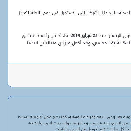
افها، داعيًا الشركاء إلى الاستمرار في دعم اللجنة لتعزيز
قوق الإنسان منذ
25 فبراير 2019
، قادمًا من رئاسة المنتدى
سة نقابة المحامين، وقد أكمل فترتين متتاليتين انتهتا
باعة
شبكة التساقطات المطرية في ولايتي
الحوض الشرقي وكوركول (الجمعة)
ولد أجاي: الإصلاحات الاقتصادية خلال الـ7
سنوات الماضية أرست أسساً لاقتصاد أكثر
لدولية مع توخي الدقة ومراعاة المهنية، كما يضع ضمن أولوياته تسليط
استقلالية وسيادة
ية في الخارج، وخاصة في غرب إفريقيا، والتحديات التي تواجهها،
ليشكل بذالك ” همزة وصل بين الوطن وأبنائه”.