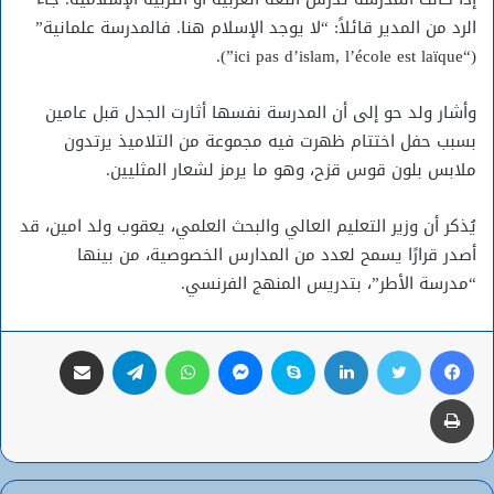
الرد من المدير قائلاً: “لا يوجد الإسلام هنا. فالمدرسة علمانية”
(“ici pas d’islam, l’école est laïque”).
وأشار ولد حو إلى أن المدرسة نفسها أثارت الجدل قبل عامين
بسبب حفل اختتام ظهرت فيه مجموعة من التلاميذ يرتدون
ملابس بلون قوس قزح، وهو ما يرمز لشعار المثليين.
يُذكر أن وزير التعليم العالي والبحث العلمي، يعقوب ولد امين، قد
أصدر قرارًا يسمح لعدد من المدارس الخصوصية، من بينها
“مدرسة الأطر”، بتدريس المنهج الفرنسي.
فيسبوك
تويتر
لينكدإن
سكايب
ماسنجر
واتساب
تيلقرام
مشاركة عبر البريد
طباعة