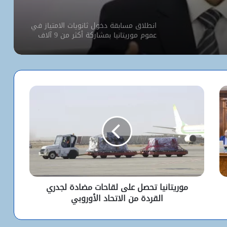
انطلاق مسابقة دخول ثانويات الامتياز في
عموم موريتانيا بمشاركة أكثر من 9 آلاف
مترشح
كيف استخدم الاحتلال سلاح الإبعاد للتفرد
بالأقصى؟
البيت الأبيض يفتح أخطر ملفات كورونا..
ماذا حدث داخل مختبر ووهان؟
شبكة التساقطات المطرية في ولايتي
الحوض الشرقي وكوركول (الجمعة)
موريتانيا تحصل على لقاحات مضادة لجدري
القردة من الاتحاد الأوروبي
ولد أجاي: الإصلاحات الاقتصادية خلال الـ7
سنوات الماضية أرست أسساً لاقتصاد أكثر