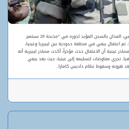
ألقت السلطات الليبيرية القبض على العقيد كلود بيفي، المدان بالسجن المؤبد لدوره في “مذبحة 28 سبتمبر
ا. تم اعتقال بيفي في منطقة حدودية بين ليبيريا وغينيا،
ر غينية أن الاعتقال حدث مؤخراً، أكدت مصادر ليبيرية أنه
فيا. تجري مفاوضات لتسليمه إلى غينيا، حيث يعد بيفي
عد هروبه وسقوط نظام داديس كامارا.
باعة
شبكة التساقطات المطرية في ولايتي
الحوض الشرقي وكوركول (الجمعة)
ولد أجاي: الإصلاحات الاقتصادية خلال الـ7
سنوات الماضية أرست أسساً لاقتصاد أكثر