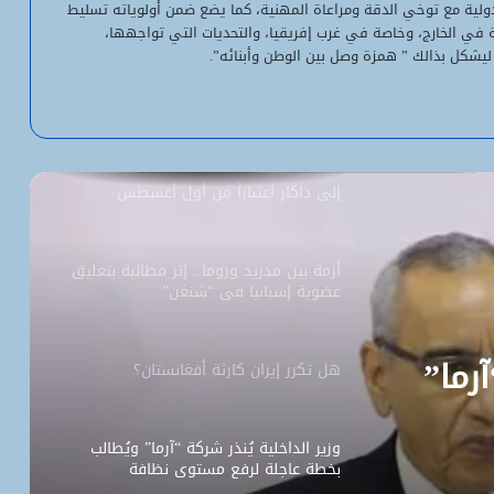
لدولية مع توخي الدقة ومراعاة المهنية، كما يضع ضمن أولوياته تسليط
استقلالية وسيادة
ية في الخارج، وخاصة في غرب إفريقيا، والتحديات التي تواجهها،
ليشكل بذالك ” همزة وصل بين الوطن وأبنائه”.
“بنكيلي” يتصدر خدمات الدفع الإلكتروني
بـ1.1 مليون معاملة يومياً
السفارة الأمريكية تحيل طلبات التأشيرة
إلى داكار اعتباراً من أول أغسطس
أزمة بين مدريد وروما.. إثر مطالبة بتعليق
عضوية إسبانيا في “شنغن”
آرما”
هل تكرر إيران كارثة أفغانستان؟
وزير الداخلية يُنذر شركة “آرما” ويُطالب
بخطة عاجلة لرفع مستوى نظافة
نواكشوط