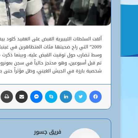
2009” التي راح ضحيتها مئات المتظاهرين في غيني
وسط تضارب حول توقيت القبض عليه. وبينما ذكرت مصاد
تم قبل أسبوعين، وهو محتجز حالياً في سجن بمونرو
شخصية بارزة في الجيش الغيني، وظل مؤثراً حتى ب
فيسبوك
تويتر
لينكدإن
سكايب
ماسنجر
مشاركة عبر البريد
ط
فريق جسور