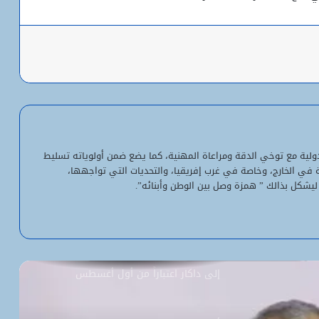
باعة
شبكة التساقطات المطرية في ولايتي
الحوض الشرقي وكوركول (الجمعة)
ولد أجاي: الإصلاحات الاقتصادية خلال الـ7
سنوات الماضية أرست أسساً لاقتصاد أكثر
لدولية مع توخي الدقة ومراعاة المهنية، كما يضع ضمن أولوياته تسليط
استقلالية وسيادة
ية في الخارج، وخاصة في غرب إفريقيا، والتحديات التي تواجهها،
ليشكل بذالك ” همزة وصل بين الوطن وأبنائه”.
“بنكيلي” يتصدر خدمات الدفع الإلكتروني
بـ1.1 مليون معاملة يومياً
السفارة الأمريكية تحيل طلبات التأشيرة
إلى داكار اعتباراً من أول أغسطس