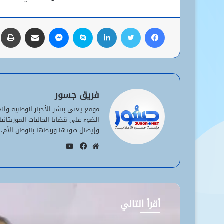
فيسبوك
تويتر
لينكدإن
سكايب
ماسنجر
مشاركة عبر البريد
ط
فريق جسور
موقع يعنى بنشر الأخبار الوطنية وا
الضوء على قضايا الجاليات الموريتان
وإيصال صوتها وربطها بالوطن الأم، 
يوتيوب
موقع
فيسبوك
الويب
أقرأ التالي