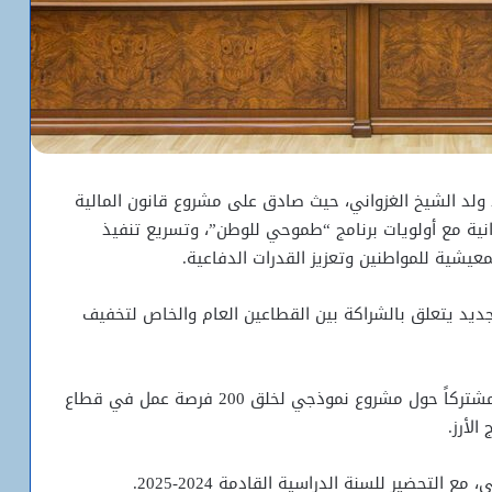
ولد الشيخ الغزواني، حيث صادق على مشروع قانون المالية
ءمة الميزانية مع أولويات برنامج “طموحي للوطن”، وتسريع تنفيذ
يشية للمواطنين وتعزيز القدرات الدفاعية.
ديد يتعلق بالشراكة بين القطاعين العام والخاص لتخفيف
في إطار تمكين الشباب، قدم الوزراء المعنيون بياناً مشتركاً حول مشروع نموذجي لخلق 200 فرصة عمل في قطاع
لأرز.
لتحضير للسنة الدراسية القادمة 2024-2025.