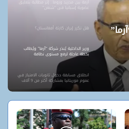
أزمة بين مدريد وروما.. إثر مطالبة بتعليق
عضوية إسبانيا في “شنغن”
آرما”
هل تكرر إيران كارثة أفغانستان؟
وزير الداخلية يُنذر شركة “آرما” ويُطالب
بخطة عاجلة لرفع مستوى نظافة
نواكشوط
انطلاق مسابقة دخول ثانويات الامتياز في
عموم موريتانيا بمشاركة أكثر من 9 آلاف
مترشح
كيف استخدم الاحتلال سلاح الإبعاد للتفرد
بالأقصى؟
البيت الأبيض يفتح أخطر ملفات كورونا..