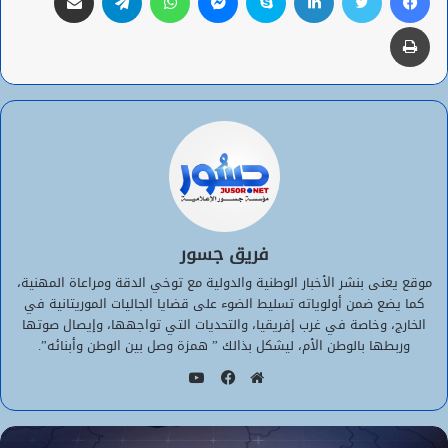
طباعة
فريق جسور
موقع يعنى بنشر الأخبار الوطنية والدولية مع توخي الدقة ومراعاة المهنية،
كما يضع ضمن أولوياته تسليط الضوء على قضايا الجاليات الموريتانية في
الخارج، وخاصة في غرب إفريقيا، والتحديات التي تواجهها، وإيصال صوتها
وربطها بالوطن الأم، ليشكل بذالك ” همزة وصل بين الوطن وأبنائه”.
يوتيوب
موقع
فيسبوك
الويب