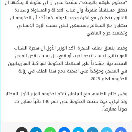
“محكوم عليهم بالوحدة”، مشدداً على أن أي مكونة لا يمكنها أن
تحقق مستقبلاً منفرداً، وأن غياب العدالة والمساواة وسيادة
القانون يتعارض مع فكرة وجود الدولة. كما أكد أن الحكومة لن
تتهاون مع المظالم وستسعى لطي صفحة الإرث الإنساني
وتضميد جراح الماضي.
وفيما يتعلق بملف الهجرة، أكد الوزير الأول أن هجرة الشباب
الموريتاني ليست نتيجة لحرب أو قمع، بل بسبب نقص الفرص
الاقتصادية، مشدداً على استعداد الحكومة لمواكبة الموريتانيين
في المهجر، ومؤكداً على أهمية دمج هذا الملف في رؤية
الحكومة لعام 2025.
وفي ختام الجلسة، منح البرلمان ثقته لحكومة الوزير الأول المختار
ولد اجاي، حيث حصلت الحكومة على دعم 140 نائباً مقابل 25
صوتاً معارضاً.
فيسبوك
تويتر
لينكدإن
سكايب
ماسنجر
واتساب
تيلقرام
مشاركة عبر البريد