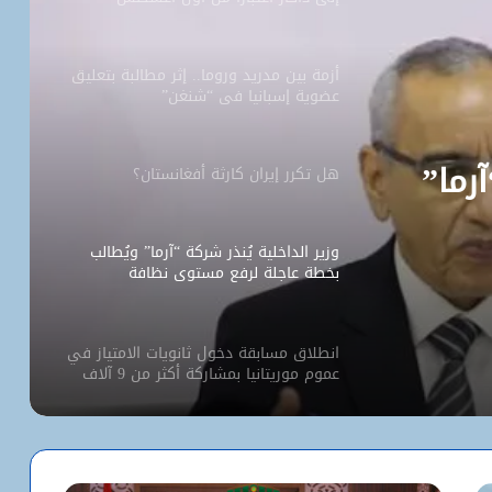
أزمة بين مدريد وروما.. إثر مطالبة بتعليق
عضوية إسبانيا في “شنغن”
آرما”
هل تكرر إيران كارثة أفغانستان؟
وزير الداخلية يُنذر شركة “آرما” ويُطالب
بخطة عاجلة لرفع مستوى نظافة
نواكشوط
انطلاق مسابقة دخول ثانويات الامتياز في
عموم موريتانيا بمشاركة أكثر من 9 آلاف
مترشح
كيف استخدم الاحتلال سلاح الإبعاد للتفرد
بالأقصى؟