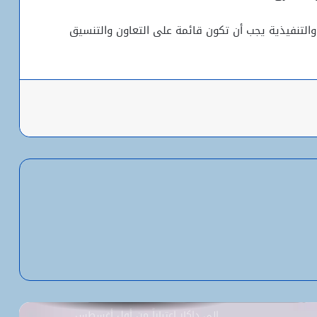
والتنفيذية يجب أن تكون قائمة على التعاون والتنسيق
باعة
شبكة التساقطات المطرية في ولايتي
الحوض الشرقي وكوركول (الجمعة)
ولد أجاي: الإصلاحات الاقتصادية خلال الـ7
سنوات الماضية أرست أسساً لاقتصاد أكثر
استقلالية وسيادة
“بنكيلي” يتصدر خدمات الدفع الإلكتروني
بـ1.1 مليون معاملة يومياً
السفارة الأمريكية تحيل طلبات التأشيرة
إلى داكار اعتباراً من أول أغسطس