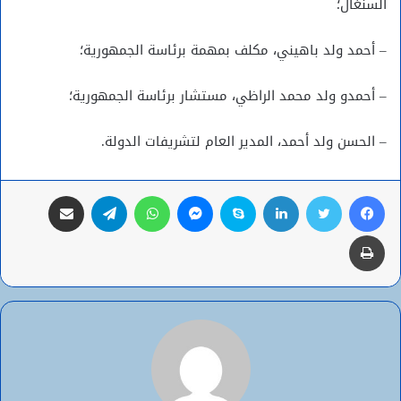
السنغال؛
– أحمد ولد باهيني، مكلف بمهمة برئاسة الجمهورية؛
– أحمدو ولد محمد الراظي، مستشار برئاسة الجمهورية؛
– الحسن ولد أحمد، المدير العام لتشريفات الدولة.
فيسبوك
تويتر
لينكدإن
سكايب
ماسنجر
واتساب
تيلقرام
مشاركة عبر البريد
طباعة