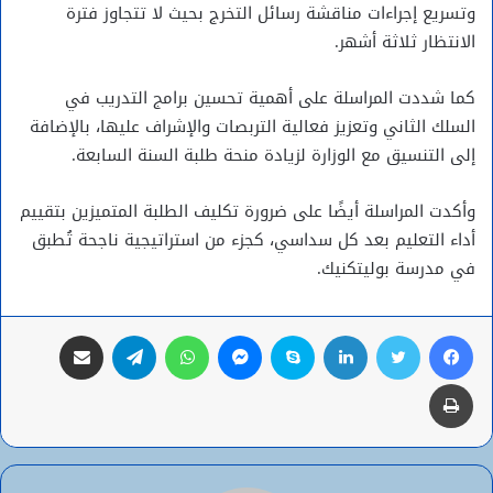
وتسريع إجراءات مناقشة رسائل التخرج بحيث لا تتجاوز فترة
الانتظار ثلاثة أشهر.
كما شددت المراسلة على أهمية تحسين برامج التدريب في
السلك الثاني وتعزيز فعالية التربصات والإشراف عليها، بالإضافة
إلى التنسيق مع الوزارة لزيادة منحة طلبة السنة السابعة.
وأكدت المراسلة أيضًا على ضرورة تكليف الطلبة المتميزين بتقييم
أداء التعليم بعد كل سداسي، كجزء من استراتيجية ناجحة تُطبق
في مدرسة بوليتكنيك.
فيسبوك
تويتر
لينكدإن
سكايب
ماسنجر
واتساب
تيلقرام
مشاركة عبر البريد
طباعة