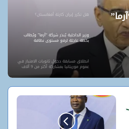
آرما”
هل تكرر إيران كارثة أفغانستان؟
وزير الداخلية يُنذر شركة “آرما” ويُطالب
بخطة عاجلة لرفع مستوى نظافة
نواكشوط
انطلاق مسابقة دخول ثانويات الامتياز في
عموم موريتانيا بمشاركة أكثر من 9 آلاف
مترشح
كيف استخدم الاحتلال سلاح الإبعاد للتفرد
بالأقصى؟
البيت الأبيض يفتح أخطر ملفات كورونا..
ماذا حدث داخل مختبر ووهان؟