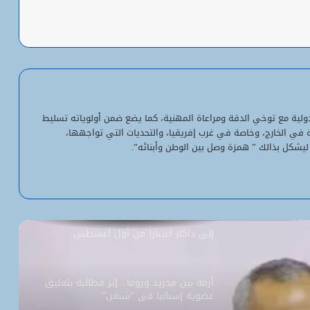
باعة
شبكة التساقطات المطرية في ولايتي
الحوض الشرقي وكوركول (الجمعة)
ولد أجاي: الإصلاحات الاقتصادية خلال الـ7
سنوات الماضية أرست أسساً لاقتصاد أكثر
لدولية مع توخي الدقة ومراعاة المهنية، كما يضع ضمن أولوياته تسليط
استقلالية وسيادة
ية في الخارج، وخاصة في غرب إفريقيا، والتحديات التي تواجهها،
ليشكل بذالك ” همزة وصل بين الوطن وأبنائه”.
“بنكيلي” يتصدر خدمات الدفع الإلكتروني
بـ1.1 مليون معاملة يومياً
السفارة الأمريكية تحيل طلبات التأشيرة
إلى داكار اعتباراً من أول أغسطس
أزمة بين مدريد وروما.. إثر مطالبة بتعليق
عضوية إسبانيا في “شنغن”