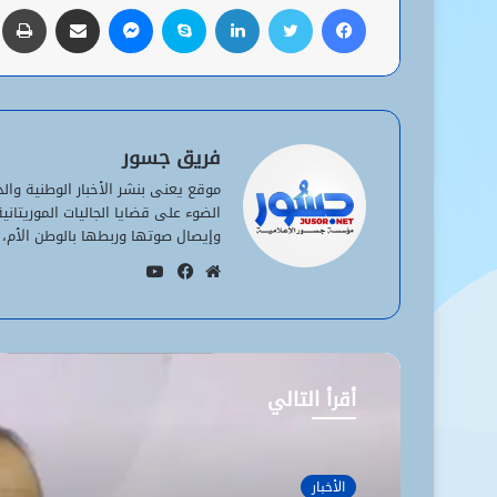
فيسبوك
تويتر
لينكدإن
سكايب
ماسنجر
مشاركة عبر البريد
ط
فريق جسور
موقع يعنى بنشر الأخبار الوطنية وا
الضوء على قضايا الجاليات الموريتان
وإيصال صوتها وربطها بالوطن الأم، 
يوتيوب
موقع
فيسبوك
الويب
أقرأ التالي
الأخبار