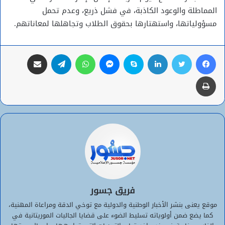
المماطلة والوعود الكاذبة، في فشل ذريع، وعدم تحمل
مسؤولياتها، واستهتارها بحقوق الطلاب وتجاهلها لمعاناتهم.
فيسبوك
تويتر
لينكدإن
سكايب
ماسنجر
واتساب
تيلقرام
مشاركة عبر البريد
طباعة
فريق جسور
موقع يعنى بنشر الأخبار الوطنية والدولية مع توخي الدقة ومراعاة المهنية،
كما يضع ضمن أولوياته تسليط الضوء على قضايا الجاليات الموريتانية في