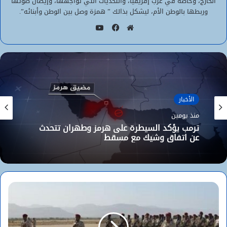
الخارج، وخاصة في غرب إفريقيا، والتحديات التي تواجهها، وإيصال صوتها
وربطها بالوطن الأم، ليشكل بذالك ” همزة وصل بين الوطن وأبنائه”.
يوتيوب
موقع
فيسبوك
الويب
الأخبار
منذ يومين
ترمب يؤكد السيطرة على هرمز وطهران تتحدث
عن اتفاق وشيك مع مسقط