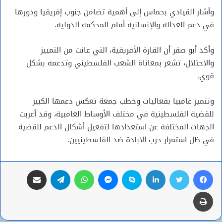
وأشار القيادي بحماس إلى أهمية تضامن جنوب إفريقيا ودورها
في دعم العدالة والإنسانية أمام المحكمة الدولية.
وأكد أبو صقر أن القارة الأفريقية، التي عانت من التمييز
والاحتلال، تشعر بمعاناة الشعب الفلسطيني وتدعمه بشكل
قوي.
وتتميز غامبيا بفعاليات وخطب جمعة تعكس دعمها الكبير
للقضية الفلسطينية في مختلف الأوساط الغامبية، وقد أعربت
الجهات المختلفة عن استعدادها لتفعيل أشكال الدعم للقضية
في ظل استمرار حرب الابادة ضد الفلسطينيين.
فيسبوك
تويتر
لينكدإن
سكايب
ماسنجر
واتساب
تيلقرام
مشاركة عبر البريد
طباعة