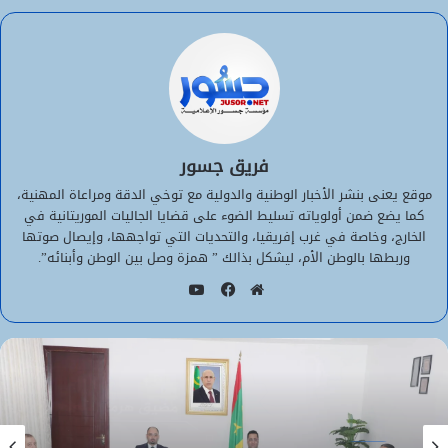
فريق جسور
موقع يعنى بنشر الأخبار الوطنية والدولية مع توخي الدقة ومراعاة المهنية،
كما يضع ضمن أولوياته تسليط الضوء على قضايا الجاليات الموريتانية في
الخارج، وخاصة في غرب إفريقيا، والتحديات التي تواجهها، وإيصال صوتها
وربطها بالوطن الأم، ليشكل بذالك ” همزة وصل بين الوطن وأبنائه”.
يوتيوب
موقع
فيسبوك
الويب
الأخبار