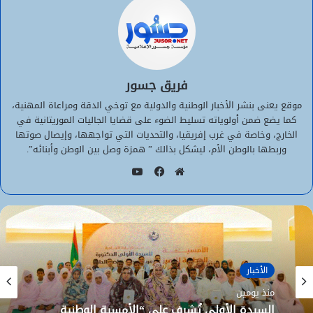
فريق جسور
موقع يعنى بنشر الأخبار الوطنية والدولية مع توخي الدقة ومراعاة المهنية،
كما يضع ضمن أولوياته تسليط الضوء على قضايا الجاليات الموريتانية في
الخارج، وخاصة في غرب إفريقيا، والتحديات التي تواجهها، وإيصال صوتها
وربطها بالوطن الأم، ليشكل بذالك ” همزة وصل بين الوطن وأبنائه”.
يوتيوب
موقع
فيسبوك
الويب
الأخبار
منذ يومين
السيدة الأولى تُشرف على “الأمسية الوطنية