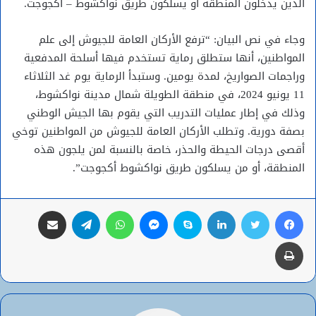
الذين يدخلون المنطقة أو يسلكون طريق نواكشوط – أكجوجت.
وجاء في نص البيان: “ترفع الأركان العامة للجيوش إلى علم
المواطنين، أنها ستطلق رماية تستخدم فيها أسلحة المدفعية
وراجمات الصواريخ، لمدة يومين. وستبدأ الرماية يوم غد الثلاثاء
11 يونيو 2024، في منطقة الطويلة شمال مدينة نواكشوط،
وذلك في إطار عمليات التدريب التي يقوم بها الجيش الوطني
بصفة دورية. وتطلب الأركان العامة للجيوش من المواطنين توخي
أقصى درجات الحيطة والحذر، خاصة بالنسبة لمن يلجون هذه
المنطقة، أو من يسلكون طريق نواكشوط أكجوجت”.
فيسبوك
تويتر
لينكدإن
سكايب
ماسنجر
واتساب
تيلقرام
مشاركة عبر البريد
طباعة