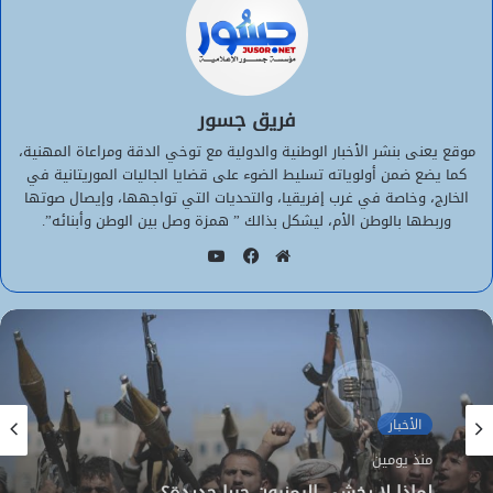
فريق جسور
موقع يعنى بنشر الأخبار الوطنية والدولية مع توخي الدقة ومراعاة المهنية،
كما يضع ضمن أولوياته تسليط الضوء على قضايا الجاليات الموريتانية في
الخارج، وخاصة في غرب إفريقيا، والتحديات التي تواجهها، وإيصال صوتها
وربطها بالوطن الأم، ليشكل بذالك ” همزة وصل بين الوطن وأبنائه”.
يوتيوب
موقع
فيسبوك
الويب
الأخبار
الأخبار
منذ يومين
منذ يومين