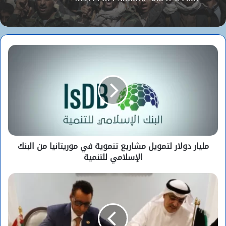
“تكتل القوى الديمقراطية” يطالب بتأمين
الموريتانيين في مالي ويكشف تفاصيل احتجازهم
لماذا لا يخشى اليمنيون حربا جديدة؟
مليار دولار لتمويل مشاريع تنموية في موريتانيا من البنك
الإسلامي للتنمية