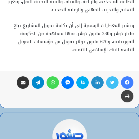
الطاقة المتجددة، والزراعة، والمياه، والبنية التحتية للنقل، وتعزيز
التعليم والتدريب المهني والرعاية الصحية.
وتشير المعطيات الرسمية إلى أن تكلفة تمويل المشاريع تبلغ
مليار دولار و330 مليون دولار، منها مساهمة من الحكومة
الموريتانية، و670 مليون دولار تمويل من مؤسسات التمويل
التابعة للبنك الإسلامي للتنمية.
فيسبوك
تويتر
لينكدإن
سكايب
ماسنجر
واتساب
تيلقرام
مشاركة عبر البريد
طباعة