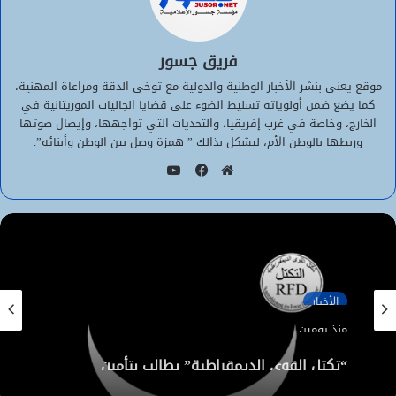
فريق جسور
موقع يعنى بنشر الأخبار الوطنية والدولية مع توخي الدقة ومراعاة المهنية،
كما يضع ضمن أولوياته تسليط الضوء على قضايا الجاليات الموريتانية في
الخارج، وخاصة في غرب إفريقيا، والتحديات التي تواجهها، وإيصال صوتها
وربطها بالوطن الأم، ليشكل بذالك ” همزة وصل بين الوطن وأبنائه”.
يوتيوب
موقع
فيسبوك
الويب
الأخبار
منذ يومين
الأخبار
“تكتل القوى الديمقراطية” يطالب بتأمين
الموريتانيين في مالي ويكشف تفاصيل احتجازهم
منذ يومين