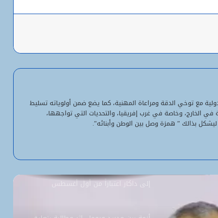
باعة
شبكة التساقطات المطرية في ولايتي
الحوض الشرقي وكوركول (الجمعة)
ولد أجاي: الإصلاحات الاقتصادية خلال الـ7
سنوات الماضية أرست أسساً لاقتصاد أكثر
لدولية مع توخي الدقة ومراعاة المهنية، كما يضع ضمن أولوياته تسليط
استقلالية وسيادة
ية في الخارج، وخاصة في غرب إفريقيا، والتحديات التي تواجهها،
ليشكل بذالك ” همزة وصل بين الوطن وأبنائه”.
“بنكيلي” يتصدر خدمات الدفع الإلكتروني
بـ1.1 مليون معاملة يومياً
السفارة الأمريكية تحيل طلبات التأشيرة
إلى داكار اعتباراً من أول أغسطس