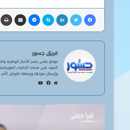
فيسبوك
تويتر
لينكدإن
سكايب
ماسنجر
مشاركة عبر البريد
ط
فريق جسور
موقع يعنى بنشر الأخبار الوطنية وا
الضوء على قضايا الجاليات الموريتان
وإيصال صوتها وربطها بالوطن الأم، 
يوتيوب
موقع
فيسبوك
الويب
أقرأ التالي