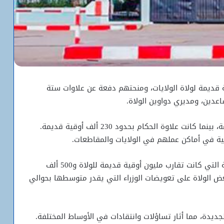
علاوات تفوق 1.3 مليون أوقية قديمة لولاة الولايات، ومنحتهم دفعة عن علاوات ستة
اعدين، ومديري دواوين الولاة.
بلغ الحد الأدنى لعلاوة الولاة 1.3 مليون أوقية قديمة، بينما كانت علاوة الحكام بحدود 230 ألف أوقية قديمة.
يمية في أماكن عملهم في الولايات والمقاطعات.
تنضاف هذه العلاوات الجديدة إلى العلاوات السابقة التي كانت تقارب مليون أوقية قديمة للولاة و500 ألف
عض الولاة على تعويضات الوزراء التي يقدر متوسطها بحوالي
جديدة، مما أثار تساؤلات وانتقادات في الأوساط المختلفة.