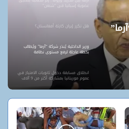
أزمة بين مدريد وروما.. إثر مطالبة بتعليق
عضوية إسبانيا في “شنغن”
آرما”
هل تكرر إيران كارثة أفغانستان؟
وزير الداخلية يُنذر شركة “آرما” ويُطالب
بخطة عاجلة لرفع مستوى نظافة
نواكشوط
انطلاق مسابقة دخول ثانويات الامتياز في
عموم موريتانيا بمشاركة أكثر من 9 آلاف
مترشح
كيف استخدم الاحتلال سلاح الإبعاد للتفرد
بالأقصى؟
البيت الأبيض يفتح أخطر ملفات كورونا..