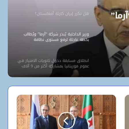
آرما”
هل تكرر إيران كارثة أفغانستان؟
وزير الداخلية يُنذر شركة “آرما” ويُطالب
بخطة عاجلة لرفع مستوى نظافة
نواكشوط
انطلاق مسابقة دخول ثانويات الامتياز في
عموم موريتانيا بمشاركة أكثر من 9 آلاف
مترشح
كيف استخدم الاحتلال سلاح الإبعاد للتفرد
بالأقصى؟
البيت الأبيض يفتح أخطر ملفات كورونا..
ماذا حدث داخل مختبر ووهان؟