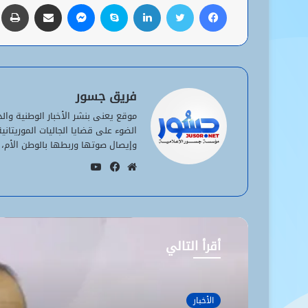
فيسبوك
تويتر
لينكدإن
سكايب
ماسنجر
مشاركة عبر البريد
ط
فريق جسور
موقع يعنى بنشر الأخبار الوطنية وا
الضوء على قضايا الجاليات الموريتان
وإيصال صوتها وربطها بالوطن الأم، 
يوتيوب
موقع
فيسبوك
الويب
أقرأ التالي
الأخبار