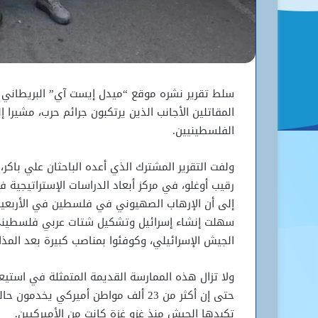
سلط تقرير نشره موقع “ميدل إيست آي” البريطاني ا
المقاتلين الأجانب الذين يرتكبون جرائم حرب، مشيرا
الفلسطينيين.
ولفت التقرير المشترك الذي أعده الباحثان علي باكر،
رقيب أوغلو، في مركز أبعاد الدراسات الإستراتيجية ف
إلى أن الإرهاب الصهيوني في فلسطين في الأربعينيا
سهلت إنشاء إسرائيل وتشكيل شتات عربي فلسطيني”. و
الجيش الإسرائيلي، وكوفئوا بمناصب كبيرة بعد المذاب
ولا تزال هذه الممارسة القديمة المتمثلة في استيع
تكبدها الجيش منذ غزو غزة كانت من الأميركيين.