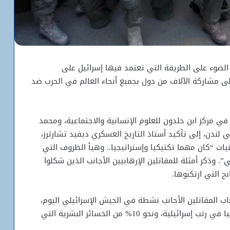
لضوء على الطريقة التي تعتمد فيها إسرائيل على
 إلى مشاركة الآلاف من دول بجميع أنحاء العالم في الحرب ضد
 في مركز ابن خلدون للعلوم الإنسانية والاجتماعية، ومحمد
ي لندن، إلى تأكيد أستاذ التاريخ العسكري ديفيد تشارترز،
ت “كان مهما تكتيكيا وإستراتيجيا.. وهيأ الظروف التي
ذكر أمثلة للمقاتلين الإرهابيين الأجانب الذين شكلوا
ح التي ارتكبوها.
اب المقاتلين الأجانب نشطة في الجيش الإسرائيلي اليوم،
حتى إن أكثر من 23 ألف مواطن أميركي يخدمون حاليا في رتب إسرائيلية، ونحو 10% من الخسائر البشرية التي