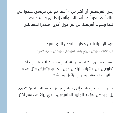
وفي ديسمبر/كانون الأول الماضي، كشف أحد المشرعين الفرنسيين أن أكثر من 4 آلاف مواطن فرنسي جندوا في
الجيش الإسرائيلي خلال الحرب على غزة. ويقال إن هناك أيضا نحو ألف أسترالي وألف إيطالي و400 هندي.
لندا وجنوب أفريقيا، من بين دول أخرى، مصدرا للمقاتلين
ين معارك التوغل البري بغزة (مواقع التواصل الاجتماعي)
مساعدة في مهام مثل تعبئة الإمدادات الطبية وإعداد
تطوعين من عشرات البلدان حول العالم. وتعرّض مثل هذه
ز الروابط بينهم وبين إسرائيل وجيشها.
بل عقود، بالإضافة إلى برنامج يوفر الدعم للمقاتلين “ذوي
ل. ويحصل هؤلاء الجنود المنفردون، الذي يبلغ عددهم أكثر