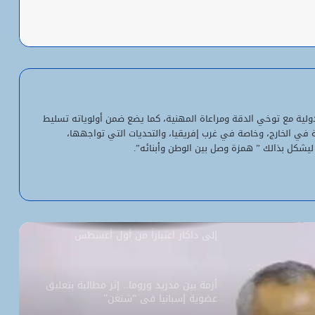
باعة
شبكة التساقطات المطرية في ولايتي
الحوض الشرقي وكوركول (الجمعة)
ولد أجاي: الإصلاحات الاقتصادية خلال الـ7
سنوات الماضية أرست أسساً لاقتصاد أكثر
لدولية مع توخي الدقة ومراعاة المهنية، كما يضع ضمن أولوياته تسليط
استقلالية وسيادة
ية في الخارج، وخاصة في غرب إفريقيا، والتحديات التي تواجهها،
ليشكل بذالك ” همزة وصل بين الوطن وأبنائه”.
“بنكيلي” يتصدر خدمات الدفع الإلكتروني
بـ1.1 مليون معاملة يومياً
السفارة الأمريكية تحيل طلبات التأشيرة
إلى داكار اعتباراً من أول أغسطس
أزمة بين مدريد وروما.. إثر مطالبة بتعليق
عضوية إسبانيا في “شنغن”