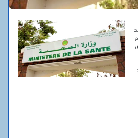
ات
م
اء 3825 فحص