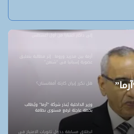
“بنكيلي” يتصدر خدمات الدفع الإلكتروني
بـ1.1 مليون معاملة يومياً
السفارة الأمريكية تحيل طلبات التأشيرة
إلى داكار اعتباراً من أول أغسطس
أزمة بين مدريد وروما.. إثر مطالبة بتعليق
عضوية إسبانيا في “شنغن”
آرما”
هل تكرر إيران كارثة أفغانستان؟
وزير الداخلية يُنذر شركة “آرما” ويُطالب
بخطة عاجلة لرفع مستوى نظافة
نواكشوط
انطلاق مسابقة دخول ثانويات الامتياز في