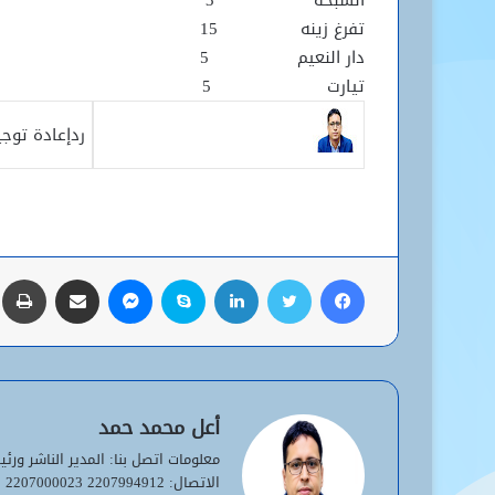
السبخة 3
تفرغ زينه 15
دار النعيم 5
تيارت 5
رد
إعادة توجي
فيسبوك
تويتر
لينكدإن
سكايب
ماسنجر
مشاركة عبر البريد
ط
أعل محمد حمد
الاتصال: 2207994912 2207000023