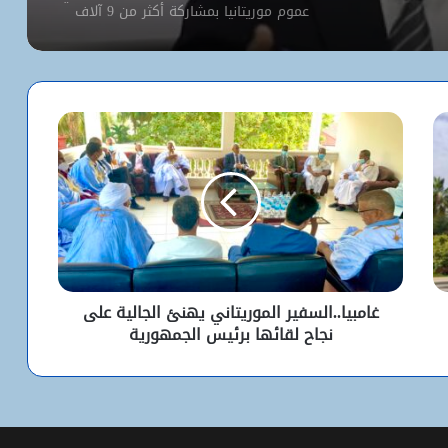
عموم موريتانيا بمشاركة أكثر من 9 آلاف
مترشح
كيف استخدم الاحتلال سلاح الإبعاد للتفرد
بالأقصى؟
البيت الأبيض يفتح أخطر ملفات كورونا..
ماذا حدث داخل مختبر ووهان؟
شبكة التساقطات المطرية في ولايتي
الحوض الشرقي وكوركول (الجمعة)
غامبيا..السفير الموريتاني يهنئ الجالية على
نجاح لقائها برئيس الجمهورية
ولد أجاي: الإصلاحات الاقتصادية خلال الـ7
سنوات الماضية أرست أسساً لاقتصاد أكثر
استقلالية وسيادة
“بنكيلي” يتصدر خدمات الدفع الإلكتروني