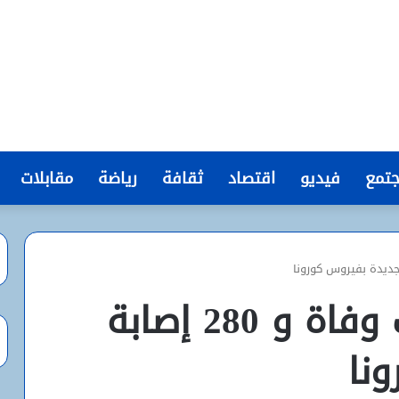
تمع
فيديو
اقتصاد
ثقافة
رياضة
مقابلات
موريتانيا..أربع حالات وفاة و 280 إصابة
نا