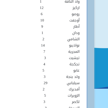
واد الناقة 1
اركيز 12
روصو 6
أوجفت 10
أطار 9
ودان 1
الشامي 2
نواذيبو 14
المجرية 7
تيشيت 3
تجكجة 4
غابو 5
ولد ينجة 3
سيلبابي 29
أفديرك 2
الزويرات 5
لكصر 3