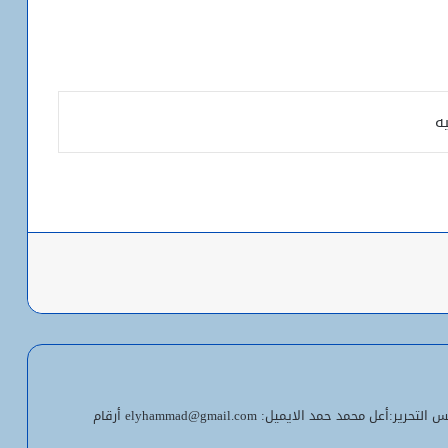
ه
باعة
شبكة التساقطات المطرية في ولايتي
الحوض الشرقي وكوركول (الجمعة)
ولد أجاي: الإصلاحات الاقتصادية خلال الـ7
سنوات الماضية أرست أسساً لاقتصاد أكثر
استقلالية وسيادة
معلومات اتصل بنا: المدير الناشر ورئيس التحرير:أعل محمد حمد الايميل: elyhammad@gmail.com أرقام