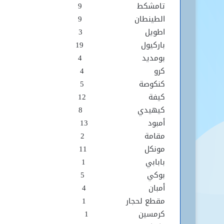
تامشكط 9
الطينطان 9
اطويل 3
باركيول 19
بومديد 4
كرو 4
كنكوصة 5
كيفة 12
كيهيدي 8
أمبود 13
مقامة 2
مونكل 11
بابابي 1
بوكي 5
أمبان 4
مقطع لحجار 1
كرمسين 1