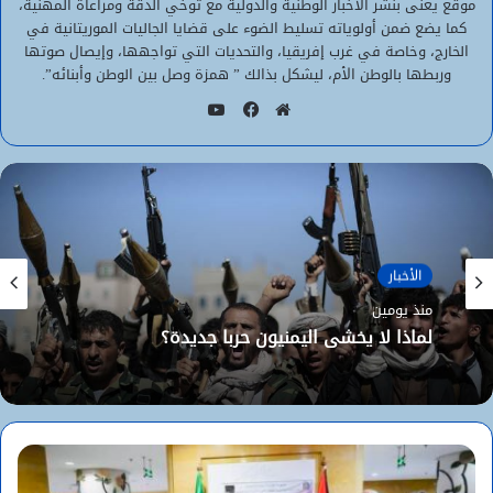
موقع يعنى بنشر الأخبار الوطنية والدولية مع توخي الدقة ومراعاة المهنية،
كما يضع ضمن أولوياته تسليط الضوء على قضايا الجاليات الموريتانية في
الخارج، وخاصة في غرب إفريقيا، والتحديات التي تواجهها، وإيصال صوتها
وربطها بالوطن الأم، ليشكل بذالك ” همزة وصل بين الوطن وأبنائه”.
يوتيوب
موقع
فيسبوك
الويب
الأخبار
منذ يومين
لماذا لا يخشى اليمنيون حربا جديدة؟