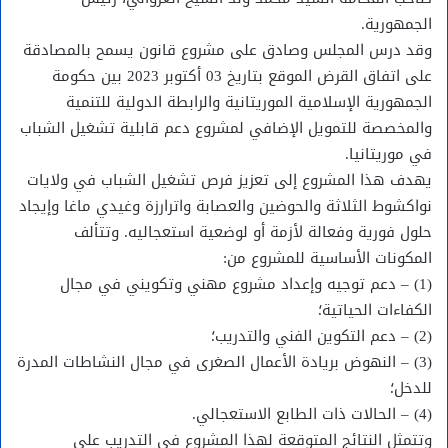
الجمهورية.
وقد درس المجلس وصادق على مشروع قانون يسمح بالمصادقة
على اتفاق القرض الموقع بتاريخ 03 أكتوبر 2023 بين حكومة
الجمهورية الإسلامية الموريتانية والرابطة الدولية للتنمية
والمخصصة للتمويل الإضافي لمشروع دعم قابلية تشغيل الشباب
في موريتانيا.
يهدف هذا المشروع إلى تعزيز فرص تشغيل الشباب في ولايات
نواكشوط الثلاثة والحوضين والعصابة واترارزة وغيدي ماغا وإيجاد
حلول فورية وفعالة لأزمة أو لوضعية استعجاليه. وتتألف
المكونات الأساسية للمشروع من:
(1) – دعم توجيه وإعداد مشروع مهني وتكويني في مجال
الكفاءات الحياتية؛
(2) – دعم التكوين الفني والتدريب؛
(3) – النهوض بريادة الأعمال الصغرى في مجال النشاطات المدرة
للدخل؛
(4) – الحالات ذات الطابع الاستعجالي.
وتتمثل النتائج المتوقعة لهذا المشروع في التدريب على