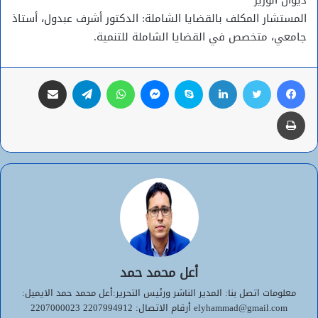
المستشار المكلف بالقضايا الشاملة: الدكتور أشرف عبدول، أستاذ
جامعي، متخصص في القضايا الشاملة للتنمية.
فيسبوك
تويتر
لينكدإن
سكايب
ماسنجر
واتساب
تيلقرام
مشاركة عبر البريد
طباعة
أعل محمد حمد
معلومات اتصل بنا: المدير الناشر ورئيس التحرير:أعل محمد حمد الايميل:
elyhammad@gmail.com أرقام الاتصال: 2207994912 2207000023