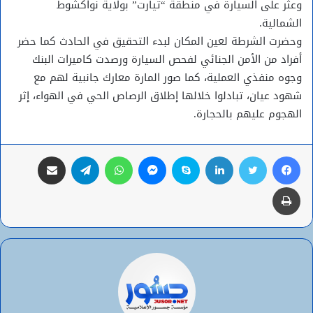
وعثر على السيارة في منطقة “تيارت” بولاية نواكشوط
الشمالية.
وحضرت الشرطة لعين المكان لبدء التحقيق في الحادث كما حضر
أفراد من الأمن الجنائي لفحص السيارة ورصدت كاميرات البنك
وجوه منفذي العملية، كما صور المارة معارك جانبية لهم مع
شهود عيان، تبادلوا خلالها إطلاق الرصاص الحي في الهواء، إثر
الهجوم عليهم بالحجارة.
فيسبوك
تويتر
لينكدإن
سكايب
ماسنجر
واتساب
تيلقرام
مشاركة عبر البريد
طباعة