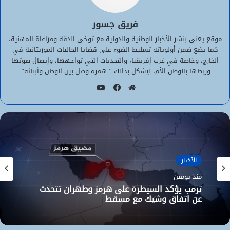
فريق جسور
موقع يعنى بنشر الأخبار الوطنية والدولية مع توخي الدقة ومراعاة المهنية،
كما يضع ضمن أولوياته تسليط الضوء على قضايا الجاليات الموريتانية في
الخارج، وخاصة في غرب إفريقيا، والتحديات التي تواجهها، وإيصال صوتها
وربطها بالوطن الأم، ليشكل بذالك ” همزة وصل بين الوطن وأبنائه”.
يوتيوب
موقع
فيسبوك
الويب
الأخبار
منذ يومين
ترمب يؤكد السيطرة على هرمز وطهران تتحدث
عن اتفاق وشيك مع مسقط