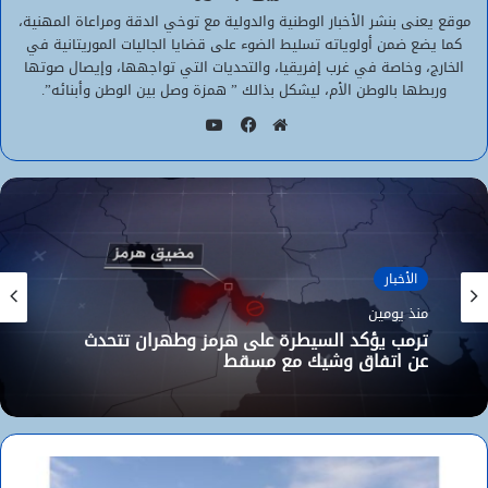
موقع يعنى بنشر الأخبار الوطنية والدولية مع توخي الدقة ومراعاة المهنية،
كما يضع ضمن أولوياته تسليط الضوء على قضايا الجاليات الموريتانية في
الخارج، وخاصة في غرب إفريقيا، والتحديات التي تواجهها، وإيصال صوتها
وربطها بالوطن الأم، ليشكل بذالك ” همزة وصل بين الوطن وأبنائه”.
يوتيوب
موقع
فيسبوك
الويب
الأخبار
منذ يومين
ترمب يؤكد السيطرة على هرمز وطهران تتحدث
عن اتفاق وشيك مع مسقط