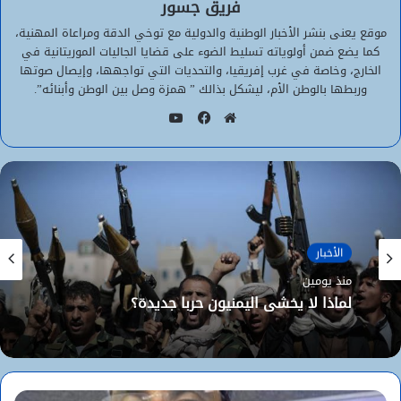
فريق جسور
موقع يعنى بنشر الأخبار الوطنية والدولية مع توخي الدقة ومراعاة المهنية،
كما يضع ضمن أولوياته تسليط الضوء على قضايا الجاليات الموريتانية في
الخارج، وخاصة في غرب إفريقيا، والتحديات التي تواجهها، وإيصال صوتها
وربطها بالوطن الأم، ليشكل بذالك ” همزة وصل بين الوطن وأبنائه”.
يوتيوب
موقع
فيسبوك
الويب
الأخبار
منذ يومين
لماذا لا يخشى اليمنيون حربا جديدة؟