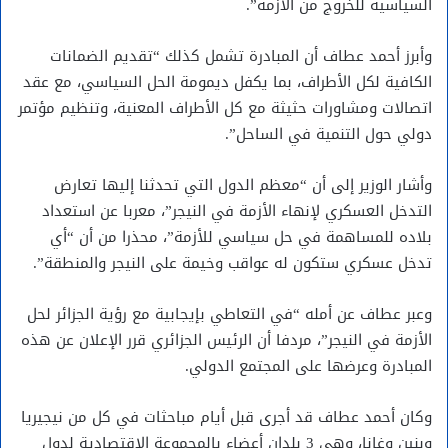
السياسية للخروج من الأزمة”.
وأبرز أحمد عطاف أن المبادرة تشمل كذلك “تقديم الضمانات
الكافية لكل الأطراف، بما يكفل ديمومة الحل السياسي، مع عقد
اتصالات ومشاورات حثيثة مع كل الأطراف المعنية، وتنظيم مؤتمر
دولي حول التنمية في الساحل”.
وأشار الوزير إلى أن “معظم الدول التي تحدثنا إليها تعارض
التدخل العسكري لإنهاء الأزمة في النيجر”، معربا عن استعداد
بلاده للمساهمة في حل سياسي للأزمة”، محذرا من أن “أي
تدخل عسكري ستكون له عواقب وخيمة على النيجر والمنطقة”.
وعبر عطاف عن أمله “في التعاطي بإيجابية مع رؤية الجزائر لحل
الأزمة في النيجر”، مردفا أن الرئيس الجزائري قرر الإعلان عن هذه
المبادرة وعرضها على المجتمع الدولي.
وكان أحمد عطاف قد أجرى قبل أيام مباحثات في كل من نيجيريا
وبنين وغانا، وهي 3 بلدان أعضاء بالمجموعة الاقتصادية لدول