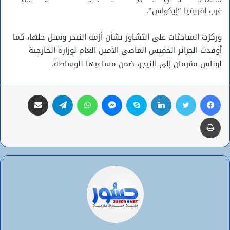
غرب إفريقيا “إيكواس”.
وركزت المباحثات على التشاور بشأن أزمة النيجر وسبل حلها، كما
أوفدت الجزائر الخميس الماضي الأمين العام لوزارة الخارجية
لوناس مقرمان إلى النيجر، ضمن مساعيها للوساطة.
فيسبوك
تويتر
لينكدإن
سكايب
ماسنجر
واتساب
تيلقرام
مشاركة عبر البريد
طباعة