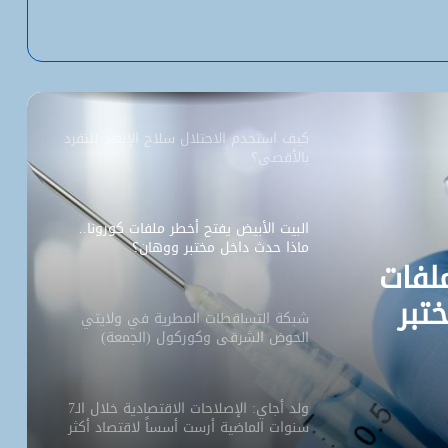
حزب التحالف الشعبي التقدمي يعلن
انسحابه من “قطب المعارضة” ويؤكد
تمسكه بالحوار الوطني
كيف استخدم الاحتلال سلاح الإبعاد للتفرد
بالأقصى؟
البيت الأبيض يفتح أخطر ملفات كورونا..
ماذا حدث داخل مختبر ووهان؟
لفات
تبر
شبكة التساقطات المطرية في ولايتي
الحوض الشرقي وكوركول (الجمعة)
ولد أجاي: الإصلاحات الاقتصادية خلال الـ7
سنوات الماضية أرست أسساً لاقتصاد أكثر
استقلالية وسيادة