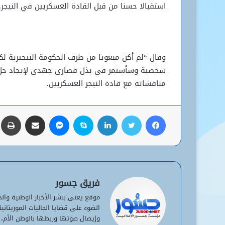
استقبالا حسنا من قبل القادة العسكريين في النيجر.
وقال “لم أكن مبعوثا من طرف الحكومة النيجيرية لك
شخصية وسأستمر في بذل قصارى جهدي لإيجاد حل من
مناقشاته مع قادة النيجر العسكريين.
فيسبوك
تويتر
لينكدإن
سكايب
ماسنجر
مشاركة عبر البريد
ط
فريق جسور
موقع يعنى بنشر الأخبار الوطنية وا
الضوء على قضايا الجاليات الموريتان
وإيصال صوتها وربطها بالوطن الأم، 