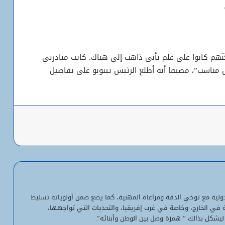
نّهم كانوا على علم بأني ذاهب إلى هناك. كانت مبادرتي
السفارة الأمريكية تحيل طلبات التأشيرة
اسب”، مضيفا أنه أطلع الرئيس تينوبو على تفاصيل
إلى داكار اعتباراً من أول أغسطس
أزمة بين مدريد وروما.. إثر مطالبة بتعليق
باعة
عضوية إسبانيا في “شنغن”
أوروبا تقاطع كأس العالم ردا على خطة
إنفانتينو الاستثمارية
لدولية مع توخي الدقة ومراعاة المهنية، كما يضع ضمن أولوياته تسليط
التمييز الإيجابي: قراءة قانونية مقتضبة /
ية في الخارج، وخاصة في غرب إفريقيا، والتحديات التي تواجهها،
موسى أعمر
ليشكل بذالك ” همزة وصل بين الوطن وأبنائه”.