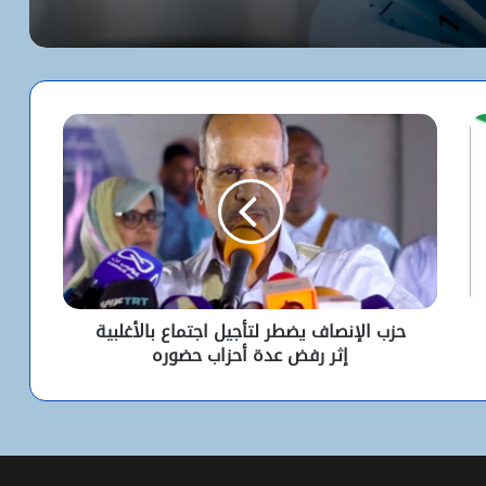
“بنكيلي” يتصدر خدمات الدفع الإلكتروني
بـ1.1 مليون معاملة يومياً
السفارة الأمريكية تحيل طلبات التأشيرة
إلى داكار اعتباراً من أول أغسطس
أزمة بين مدريد وروما.. إثر مطالبة بتعليق
عضوية إسبانيا في “شنغن”
حزب الإنصاف يضطر لتأجيل اجتماع بالأغلبية
أوروبا تقاطع كأس العالم ردا على خطة
إثر رفض عدة أحزاب حضوره
إنفانتينو الاستثمارية
التمييز الإيجابي: قراءة قانونية مقتضبة /
موسى أعمر