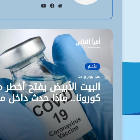
يوتيوب
موقع
فيسبوك
الويب
أقرأ التالي
الأخبار
منذ يوم واحد
البيت الأبيض يفتح أخطر م
كورونا.. ماذا حدث داخل مخ
ووهان؟